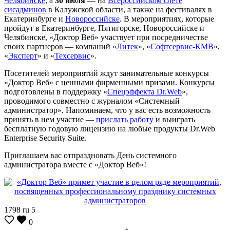
Челябинске
, а
30 июля
— на
Всероссийском слете
сисадминов
в Калужской области, а также на фестивалях в
Екатеринбурге и
Новороссийске
. В мероприятиях, которые
пройдут в Екатеринбурге, Пятигорске, Новороссийске и
Челябинске, «Доктор Веб» участвует при посредничестве
своих партнеров — компаний «
Литек
», «
Софтсервис-КМВ
»,
«
Эксперт
» и «
Техсервис
».
Посетителей мероприятий ждут занимательные конкурсы
«Доктор Веб» с ценными фирменными призами. Конкурсы
подготовлены в поддержку «
Спецэффекта Dr.Web
»,
проводимого совместно с журналом «Системный
администратор». Напоминаем, что у вас есть возможность
принять в нем участие —
прислать работу
и выиграть
бесплатную годовую лицензию на любые продукты Dr.Web
Enterprise Security Suite.
Приглашаем вас отпраздновать День системного
администратора вместе с «Доктор Веб»!
1798
ru
5
0