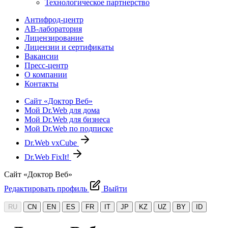
Технологическое партнерство
Антифрод-центр
АВ-лаборатория
Лицензирование
Лицензии и сертификаты
Вакансии
Пресс-центр
О компании
Контакты
Сайт «Доктор Веб»
Мой Dr.Web для дома
Мой Dr.Web для бизнеса
Мой Dr.Web по подписке
Dr.Web vxCube
Dr.Web FixIt!
Сайт «Доктор Веб»
Редактировать профиль
Выйти
RU
CN
EN
ES
FR
IT
JP
KZ
UZ
BY
ID