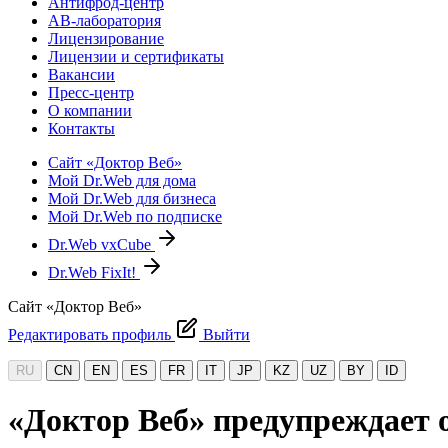
Антифрод-центр
АВ-лаборатория
Лицензирование
Лицензии и сертификаты
Вакансии
Пресс-центр
О компании
Контакты
Сайт «Доктор Веб»
Мой Dr.Web для дома
Мой Dr.Web для бизнеса
Мой Dr.Web по подписке
Dr.Web vxCube
Dr.Web FixIt!
Сайт «Доктор Веб»
Редактировать профиль
Выйти
RU
CN
EN
ES
FR
IT
JP
KZ
UZ
BY
ID
«Доктор Веб» предупреждает о