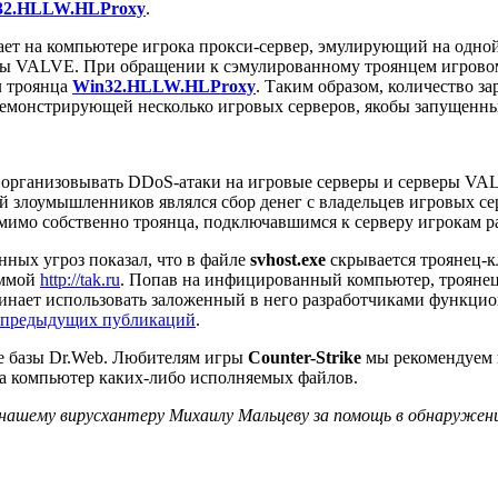
32.HLLW.HLProxy
.
скает на компьютере игрока прокси-сервер, эмулирующий на одн
 VALVE. При обращении к сэмулированному троянцем игровому
л троянца
Win32.HLLW.HLProxy
. Таким образом, количество з
демонстрирующей несколько игровых серверов, якобы запущенны
рганизовывать DDoS-атаки на игровые серверы и серверы VALVE
й злоумышленников являлся сбор денег с владельцев игровых се
омимо собственно троянца, подключавшимся к серверу игрокам 
ных угроз показал, что в файле
svhost.exe
скрывается троянец-
аммой
http://tak.ru
. Попав на инфицированный компьютер, трояне
начинает использовать заложенный в него разработчиками функци
 предыдущих публикаций
.
ые базы Dr.Web. Любителям игры
Counter-Strike
мы рекомендуем п
на компьютер каких-либо исполняемых файлов.
ашему вирусхантеру Михаилу Мальцеву за помощь в обнаружени