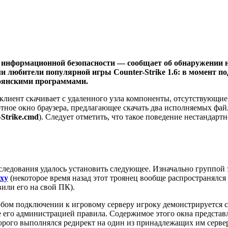
 информационной безопасности — сообщает об обнаружении 
 любители популярной игры Counter-Strike 1.6: в момент по
оянскими программами.
клиент скачивает с удаленного узла компоненты, отсутствующие
ртное окно браузера, предлагающее скачать два исполняемых фай
-Strike.cmd
). Следует отметить, что такое поведение нестандар
следования удалось установить следующее. Изначально группой
xy
(некоторое время назад этот троянец вообще распространялся 
или его на свой ПК).
любом подключении к игровому серверу игроку демонстрируется
ые его администрацией правила. Содержимое этого окна предс
о выполнялся редирект на один из принадлежащих им серверов.