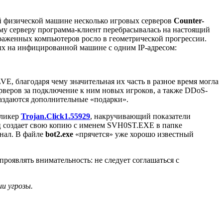
ой физической машине несколько игровых серверов
Counter-
 серверу программа-клиент перебрасывалась на настоящий
араженных компьютеров росло в геометрической прогрессии.
х на инфицированной машине с одним IP-адресом:
, благодаря чему значительная их часть в разное время могла
рверов за подключение к ним новых игроков, а также DDoS-
раздаются дополнительные «подарки».
кликер
Trojan.Click1.55929
, накручивающий показатели
ц создает свою копию с именем SVH0ST.EXE в папке
онал. В файле
bot2.exe
«прячется» уже хорошо известный
роявлять внимательность: не следует соглашаться с
и угрозы.