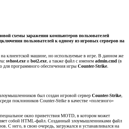
новой схемы заражения компьютеров пользователей
дключения пользователей к одному из игровых серверов на
 на клиентской машине, но используемые в игре. В данном же
ла:
svhost.exe
и
bot2.exe
, а также файл с именем
admin.cmd
(в
тно для программного обеспечения игры
Counter-Strike
.
 злоумышленников был создан игровой сервер
Counter-Strike
,
среди поклонников Counter-Strike в качестве «полезного»
 специальное окно приветствия MOTD, в котором может
тавляет собой HTML-файл. Созданный злоумышленниками файл
 С него, в свою очередь, загружался и устанавливался на