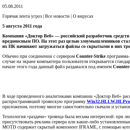
05.08.2011
Горячая лента угроз | Все новости | О вирусах
5 августа 2011 года
Компания «Доктор Веб» — российский разработчик средств
вредоносным ПО. На этот раз целью злоумышленников стали
их ПК начинают загружаться файлы со скрытыми в них тр
Обычно при соединении с сервером
Counter-Strike
программа-
случае на экране компьютера пользователя открывается станда
начале этого года данный файл раздавался под именем
Counter
В ходе проведенного аналитиками компании «Доктор Веб» рас
распространявший троянскую программу
Win32.HLLW.HLPro
приложения, поэтому многие самостоятельно скачали и установ
Технология «раздачи» троянца была весьма интересной: при 
присутствовать реклама сервера или какие-либо установленн
MOTD содержит скрытый компонент IFRAME, с помощью которог