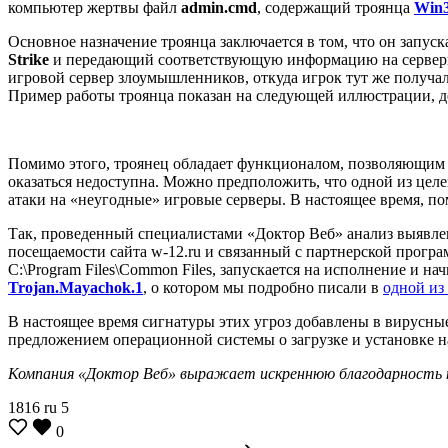
компьютер жертвы файл
admin.cmd
, содержащий троянца
Win
Основное назначение троянца заключается в том, что он запу
Strike
и передающий соответствующую информацию на серверы
игровой сервер злоумышленников, откуда игрок тут же получа
Пример работы троянца показан на следующей иллюстрации, 
Помимо этого, троянец обладает функционалом, позволяющим о
оказаться недоступна. Можно предположить, что одной из целе
атаки на «неугодные» игровые серверы. В настоящее время, п
Так, проведенный специалистами «Доктор Веб» анализ выявлен
посещаемости сайта w-12.ru и связанный с партнерской прогр
C:\Program Files\Common Files, запускается на исполнение и 
Trojan.Mayachok.1
, о котором мы подробно писали в
одной из
В настоящее время сигнатуры этих угроз добавлены в вирусн
предложением операционной системы о загрузке и установке 
Компания «Доктор Веб» выражает искреннюю благодарность н
1816
ru
5
0