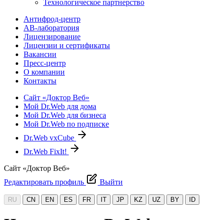
Технологическое партнерство
Антифрод-центр
АВ-лаборатория
Лицензирование
Лицензии и сертификаты
Вакансии
Пресс-центр
О компании
Контакты
Сайт «Доктор Веб»
Мой Dr.Web для дома
Мой Dr.Web для бизнеса
Мой Dr.Web по подписке
Dr.Web vxCube
Dr.Web FixIt!
Сайт «Доктор Веб»
Редактировать профиль
Выйти
RU
CN
EN
ES
FR
IT
JP
KZ
UZ
BY
ID