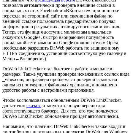
позволяла автоматически проверять внешние ссылки в
социальных сетях Facebook и «ВКонтакте»: при попытке
перехода на сторонний сайт или скачивания файла по
внешней ссылке пользователь предварительно получал
информацию о результатах антивирусного сканирования.
Теперь эта функция доступна миллионам владельцев
аккаунтов Google+, быстро набирающей популярность
социальной сети компании Google (пользователям Opera
необходимо разрешить Dr.Web работать по защищенному
HTTPS-соединению, установив соответствующую галочку в
Меню→Расширения).
Dr.Web LinkChecker стал быстрее в работе и меньше в
размерах. Также улучшена проверка искаженных ссылок вида
_virus.com, исправлена проблема с проверкой ссылок на
одном из популярных файловых хранилищ и повышено
удобство работы с настройками приложения.
Чтобы воспользоваться обновленным Dr.Web LinkChecker,
достаточно
скачать
и запустить новую версию для
соответствующего браузера. Для тех, кто уже пользуется
Dr.Web LinkChecker, обновление пройдет автоматически.
Напомним, что плагины Dr.Web LinkChecker также входят в
дистрибутивы персональных продуктов Dr.Web для Windows.