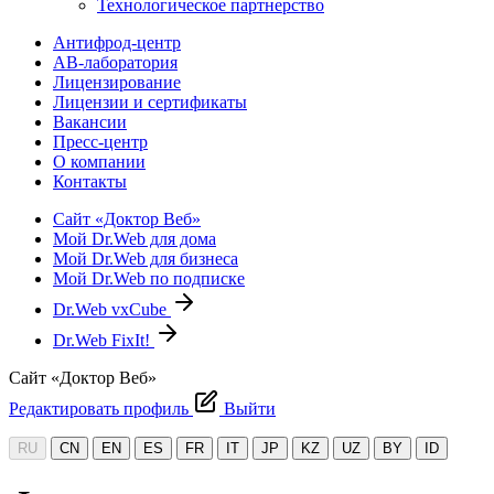
Технологическое партнерство
Антифрод-центр
АВ-лаборатория
Лицензирование
Лицензии и сертификаты
Вакансии
Пресс-центр
О компании
Контакты
Сайт «Доктор Веб»
Мой Dr.Web для дома
Мой Dr.Web для бизнеса
Мой Dr.Web по подписке
Dr.Web vxCube
Dr.Web FixIt!
Сайт «Доктор Веб»
Редактировать профиль
Выйти
RU
CN
EN
ES
FR
IT
JP
KZ
UZ
BY
ID