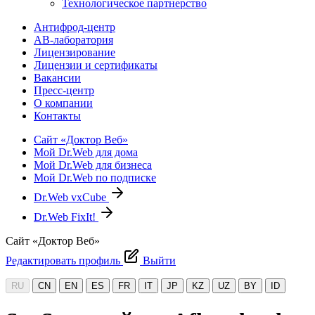
Технологическое партнерство
Антифрод-центр
АВ-лаборатория
Лицензирование
Лицензии и сертификаты
Вакансии
Пресс-центр
О компании
Контакты
Сайт «Доктор Веб»
Мой Dr.Web для дома
Мой Dr.Web для бизнеса
Мой Dr.Web по подписке
Dr.Web vxCube
Dr.Web FixIt!
Сайт «Доктор Веб»
Редактировать профиль
Выйти
RU
CN
EN
ES
FR
IT
JP
KZ
UZ
BY
ID