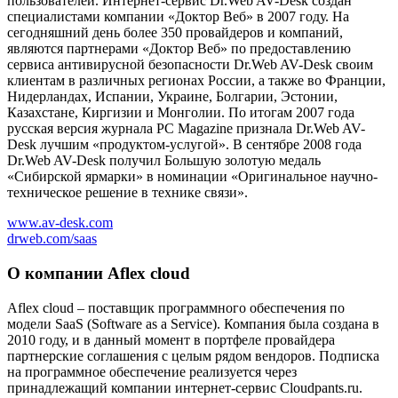
пользователей. Интернет-сервис Dr.Web AV-Desk создан
специалистами компании «Доктор Веб» в 2007 году. На
сегодняшний день более 350 провайдеров и компаний,
являются партнерами «Доктор Веб» по предоставлению
сервиса антивирусной безопасности Dr.Web AV-Desk своим
клиентам в различных регионах России, а также во Франции,
Нидерландах, Испании, Украине, Болгарии, Эстонии,
Казахстане, Киргизии и Монголии. По итогам 2007 года
русская версия журнала PC Magazine признала Dr.Web AV-
Desk лучшим «продуктом-услугой». В сентябре 2008 года
Dr.Web AV-Desk получил Большую золотую медаль
«Сибирской ярмарки» в номинации «Оригинальное научно-
техническое решение в технике связи».
www.av-desk.com
drweb.com/saas
О компании Aflex cloud
Aflex cloud – поставщик программного обеспечения по
модели SaaS (Software as a Service). Компания была создана в
2010 году, и в данный момент в портфеле провайдера
партнерские соглашения с целым рядом вендоров. Подписка
на программное обеспечение реализуется через
принадлежащий компании интернет-сервис Cloudpants.ru.