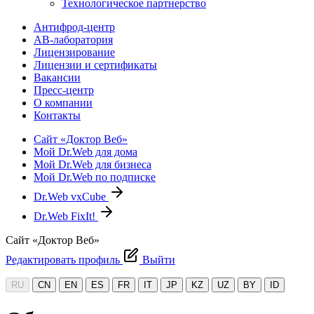
Технологическое партнерство
Антифрод-центр
АВ-лаборатория
Лицензирование
Лицензии и сертификаты
Вакансии
Пресс-центр
О компании
Контакты
Сайт «Доктор Веб»
Мой Dr.Web для дома
Мой Dr.Web для бизнеса
Мой Dr.Web по подписке
Dr.Web vxCube
Dr.Web FixIt!
Сайт «Доктор Веб»
Редактировать профиль
Выйти
RU
CN
EN
ES
FR
IT
JP
KZ
UZ
BY
ID