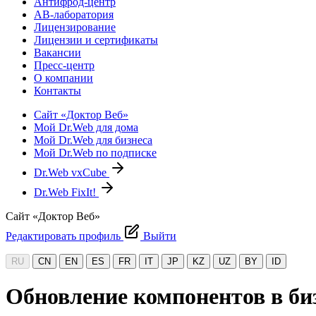
Антифрод-центр
АВ-лаборатория
Лицензирование
Лицензии и сертификаты
Вакансии
Пресс-центр
О компании
Контакты
Сайт «Доктор Веб»
Мой Dr.Web для дома
Мой Dr.Web для бизнеса
Мой Dr.Web по подписке
Dr.Web vxCube
Dr.Web FixIt!
Сайт «Доктор Веб»
Редактировать профиль
Выйти
RU
CN
EN
ES
FR
IT
JP
KZ
UZ
BY
ID
Обновление компонентов в биз