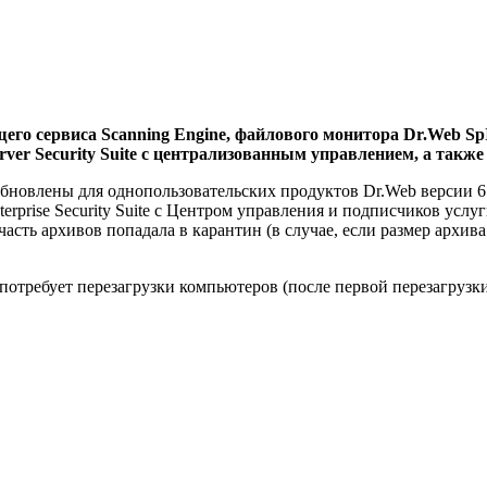
го сервиса Scanning Engine, файлового монитора Dr.Web Sp
erver Security Suite с централизованным управлением, а также
овлены для однопользовательских продуктов Dr.Web версии 6.0
erprise Security Suite с Центром управления и подписчиков усл
 часть архивов попадала в карантин (в случае, если размер архи
потребует перезагрузки компьютеров (после первой перезагрузки