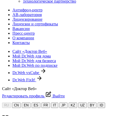
Технологическое партнерство
Антифрод-центр
АВ-лаборатория
Лицензирование
Лицензии и сертификаты
Вакансии
Пресс-центр
О компании
Контакты
Сайт «Доктор Веб»
Мой Dr.Web для дома
Мой Dr.Web для бизнеса
Мой Dr.Web по подписке
Dr.Web vxCube
Dr.Web FixIt!
Сайт «Доктор Веб»
Редактировать профиль
Выйти
RU
CN
EN
ES
FR
IT
JP
KZ
UZ
BY
ID