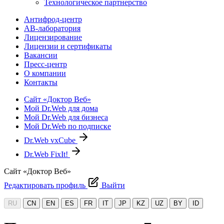
Технологическое партнерство
Антифрод-центр
АВ-лаборатория
Лицензирование
Лицензии и сертификаты
Вакансии
Пресс-центр
О компании
Контакты
Сайт «Доктор Веб»
Мой Dr.Web для дома
Мой Dr.Web для бизнеса
Мой Dr.Web по подписке
Dr.Web vxCube
Dr.Web FixIt!
Сайт «Доктор Веб»
Редактировать профиль
Выйти
RU
CN
EN
ES
FR
IT
JP
KZ
UZ
BY
ID