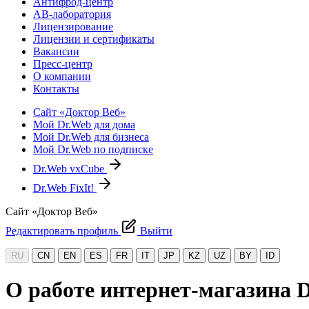
Антифрод-центр
АВ-лаборатория
Лицензирование
Лицензии и сертификаты
Вакансии
Пресс-центр
О компании
Контакты
Сайт «Доктор Веб»
Мой Dr.Web для дома
Мой Dr.Web для бизнеса
Мой Dr.Web по подписке
Dr.Web vxCube
Dr.Web FixIt!
Сайт «Доктор Веб»
Редактировать профиль
Выйти
RU
CN
EN
ES
FR
IT
JP
KZ
UZ
BY
ID
О работе интернет-магазина 