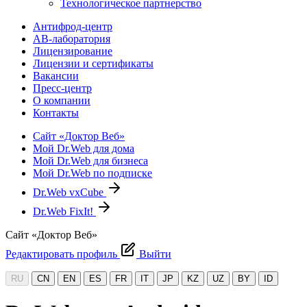
Технологическое партнерство
Антифрод-центр
АВ-лаборатория
Лицензирование
Лицензии и сертификаты
Вакансии
Пресс-центр
О компании
Контакты
Сайт «Доктор Веб»
Мой Dr.Web для дома
Мой Dr.Web для бизнеса
Мой Dr.Web по подписке
Dr.Web vxCube
Dr.Web FixIt!
Сайт «Доктор Веб»
Редактировать профиль
Выйти
RU
CN
EN
ES
FR
IT
JP
KZ
UZ
BY
ID