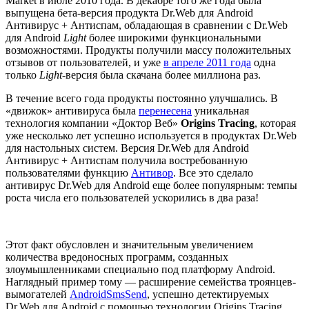
Market в июле 2010 года. В декабре того же года была
выпущена бета-версия продукта Dr.Web для Android
Антивирус + Антиспам, обладающая в сравнении с Dr.Web
для Android
Light
более широкими функциональными
возможностями. Продукты получили массу положительных
отзывов от пользователей, и уже
в апреле 2011 года
одна
только
Light
-версия была скачана более миллиона раз.
В течение всего года продукты постоянно улучшались. В
«движок» антивируса была
перенесена
уникальная
технология компании «Доктор Веб»
Origins Tracing
, которая
уже несколько лет успешно используется в продуктах Dr.Web
для настольных систем. Версия Dr.Web для Android
Антивирус + Антиспам получила востребованную
пользователями функцию
Антивор
. Все это сделало
антивирус Dr.Web для Android еще более популярным: темпы
роста числа его пользователей ускорились в два раза!
Этот факт обусловлен и значительным увеличением
количества вредоносных программ, созданных
злоумышленниками специально под платформу Android.
Наглядный пример тому — расширение семейства троянцев-
вымогателей
AndroidSmsSend
, успешно детектируемых
Dr.Web для Android с помощью технологии Origins Tracing.