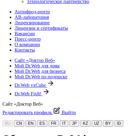
Технологическое партнерство
Антифрод-центр
АВ-лаборатория
Лицензирование
Лицензии и сертификаты
Вакансии
Пресс-центр
О компании
Контакты
Сайт «Доктор Веб»
Мой Dr.Web для дома
Мой Dr.Web для бизнеса
Мой Dr.Web по подписке
Dr.Web vxCube
Dr.Web FixIt!
Сайт «Доктор Веб»
Редактировать профиль
Выйти
RU
CN
EN
ES
FR
IT
JP
KZ
UZ
BY
ID