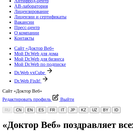
Антифрод-центр
АВ-лаборатория
Лицензирование
Лицензии и сертификаты
Вакансии
Пресс-центр
О компании
Контакты
Сайт «Доктор Веб»
Мой Dr.Web для дома
Мой Dr.Web для бизнеса
Мой Dr.Web по подписке
Dr.Web vxCube
Dr.Web FixIt!
Сайт «Доктор Веб»
Редактировать профиль
Выйти
RU
CN
EN
ES
FR
IT
JP
KZ
UZ
BY
ID
«Доктор Веб» поздравляет все