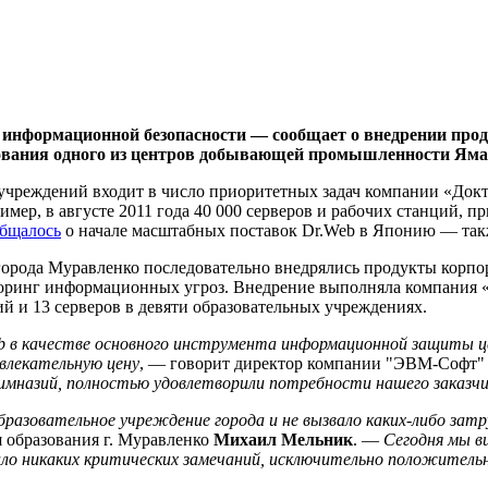
информационной безопасности — сообщает о внедрении проду
азования одного из центров добывающей промышленности Яма
учреждений входит в число приоритетных задач компании «Док
имер, в августе 2011 года 40 000 серверов и рабочих станций,
бщалось
о начале масштабных поставок Dr.Web в Японию — так
орода Муравленко последовательно внедрялись продукты корпорат
торинг информационных угроз. Внедрение выполняла компания
й и 13 серверов в девяти образовательных учреждениях.
b в качестве основного инструмента информационной защиты ц
влекательную цену
, — говорит директор компании "ЭВМ-Софт
 гимназий, полностью удовлетворили потребности нашего заказч
бразовательное учреждение города и не вызвало каких-либо зат
 образования г. Муравленко
Михаил Мельник
. —
Сегодня мы в
ало никаких критических замечаний, исключительно положитель