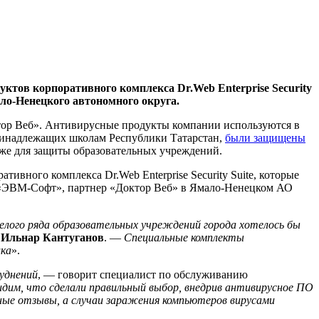
ктов корпоративного комплекса Dr.Web Enterprise Security
ло-Ненецкого автономного округа.
тор Веб». Антивирусные продукты компании используются в
 принадлежащих школам Республики Татарстан,
были защищены
же для защиты образовательных учреждений.
ивного комплекса Dr.Web Enterprise Security Suite, которые
 «ЭВМ-Софт», партнер «Доктор Веб» в Ямало-Ненецком АО
елого ряда образовательных учреждений города хотелось бы
"
Ильнар Кантуганов
. —
Специальные комплекты
ика
».
руднений
, — говорит специалист по обслуживанию
идим, что сделали правильный выбор, внедрив антивирусное ПО
ные отзывы, а случаи заражения компьютеров вирусами