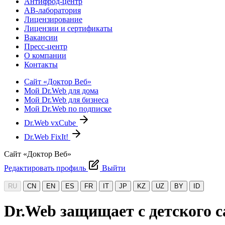
Антифрод-центр
АВ-лаборатория
Лицензирование
Лицензии и сертификаты
Вакансии
Пресс-центр
О компании
Контакты
Сайт «Доктор Веб»
Мой Dr.Web для дома
Мой Dr.Web для бизнеса
Мой Dr.Web по подписке
Dr.Web vxCube
Dr.Web FixIt!
Сайт «Доктор Веб»
Редактировать профиль
Выйти
RU
CN
EN
ES
FR
IT
JP
KZ
UZ
BY
ID
Dr.Web защищает с детского с