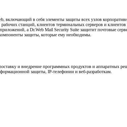
r.Web, включающий в себя элементы защиты всех узлов корпорати
ы рабочих станций, клиентов терминальных серверов и клиентов в
риложений, а Dr.Web Mail Security Suite защитит почтовые се
е компоненты защиты, которые ему необходимы.
ставку и внедрение программных продуктов и аппаратных реш
формационной защиты, IP-телефонии и веб-разработкам.