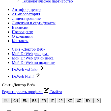
Технологическое партнерство
Антифрод-центр
АВ-лаборатория
Лицензирование
Лицензии и сертификаты
Вакансии
Пресс-центр
О компании
Контакты
Сайт «Доктор Веб»
Мой Dr.Web для дома
Мой Dr.Web для бизнеса
Мой Dr.Web по подписке
Dr.Web vxCube
Dr.Web FixIt!
Сайт «Доктор Веб»
Редактировать профиль
Выйти
RU
CN
EN
ES
FR
IT
JP
KZ
UZ
BY
ID