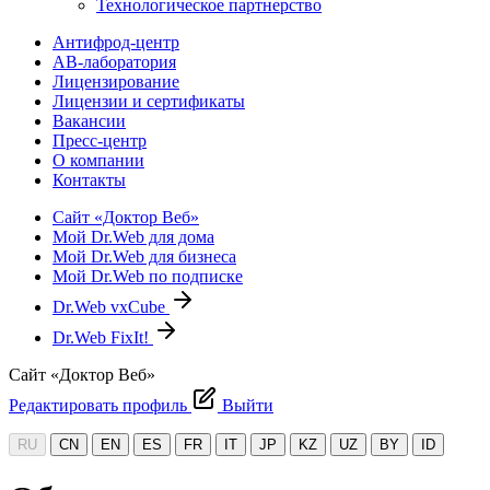
Технологическое партнерство
Антифрод-центр
АВ-лаборатория
Лицензирование
Лицензии и сертификаты
Вакансии
Пресс-центр
О компании
Контакты
Сайт «Доктор Веб»
Мой Dr.Web для дома
Мой Dr.Web для бизнеса
Мой Dr.Web по подписке
Dr.Web vxCube
Dr.Web FixIt!
Сайт «Доктор Веб»
Редактировать профиль
Выйти
RU
CN
EN
ES
FR
IT
JP
KZ
UZ
BY
ID