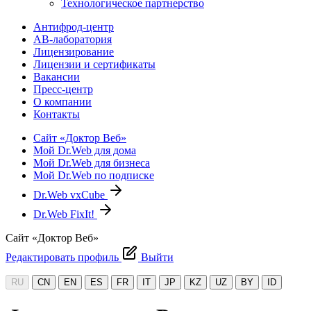
Технологическое партнерство
Антифрод-центр
АВ-лаборатория
Лицензирование
Лицензии и сертификаты
Вакансии
Пресс-центр
О компании
Контакты
Сайт «Доктор Веб»
Мой Dr.Web для дома
Мой Dr.Web для бизнеса
Мой Dr.Web по подписке
Dr.Web vxCube
Dr.Web FixIt!
Сайт «Доктор Веб»
Редактировать профиль
Выйти
RU
CN
EN
ES
FR
IT
JP
KZ
UZ
BY
ID