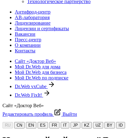
Технологическое партнерство
Антифрод-центр
АВ-лаборатория
Лицензирование
Лицензии и сертификаты
Вакансии
Пресс-центр
О компании
Контакты
Сайт «Доктор Веб»
Мой Dr.Web для дома
Мой Dr.Web для бизнеса
Мой Dr.Web по подписке
Dr.Web vxCube
Dr.Web FixIt!
Сайт «Доктор Веб»
Редактировать профиль
Выйти
RU
CN
EN
ES
FR
IT
JP
KZ
UZ
BY
ID