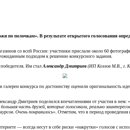
жи по полочкам». В результате открытого голосования опре
агазинов со всей России: участники прислали около 60 фотогра
еожиданным подходом к решению конкурсного задания.
 победителя. Им стал
Александр Дмитриев
(ИП Козлов М.В., г. 
ли галереи конкурса по достоинству оценили оригинальность ид
ександр Дмитриев поделился впечатлениями от участия в нем: «
я большая часть друзей, которые голосовали, реально заинтере
курсов. Очень понравилось
». Отметим, что в период проведения
тернете — всегда несут в себе риски «накрутки» голосов с ис