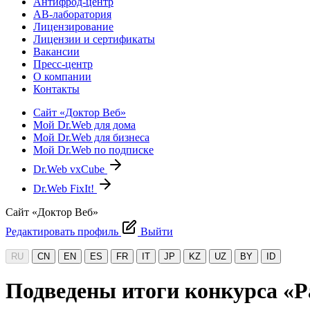
Антифрод-центр
АВ-лаборатория
Лицензирование
Лицензии и сертификаты
Вакансии
Пресс-центр
О компании
Контакты
Сайт «Доктор Веб»
Мой Dr.Web для дома
Мой Dr.Web для бизнеса
Мой Dr.Web по подписке
Dr.Web vxCube
Dr.Web FixIt!
Сайт «Доктор Веб»
Редактировать профиль
Выйти
RU
CN
EN
ES
FR
IT
JP
KZ
UZ
BY
ID
Подведены итоги конкурса «Р