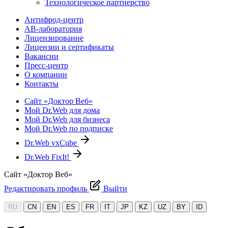
Технологическое партнерство
Антифрод-центр
АВ-лаборатория
Лицензирование
Лицензии и сертификаты
Вакансии
Пресс-центр
О компании
Контакты
Сайт «Доктор Веб»
Мой Dr.Web для дома
Мой Dr.Web для бизнеса
Мой Dr.Web по подписке
Dr.Web vxCube
Dr.Web FixIt!
Сайт «Доктор Веб»
Редактировать профиль
Выйти
RU
CN
EN
ES
FR
IT
JP
KZ
UZ
BY
ID