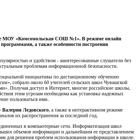
базе МОУ «Комсомольская СОШ №1». В режиме онлайн
программами, а также особенности построения
опулярностью и удобством - заинтересованные слушатели без
актуальным проблемам информационной безопасности.
ой социальной инициативы по дистанционному обучению
сии», собрало около 60 учителей сельских школ Чувашской
и». Получая доступ в Интернет, многие российские школы,
йствия этим угрозам необходима как установка надежных
ние пользоваться ими.
»
Валерия Ледовского
, а также в интерактивном режиме
налов их распространения за последний год.
ъединенных в компьютерные сети. Информатизация школ
ольших объемов информации и дальнейшим ее представлением
амм для решения проблем использования информации в школе.