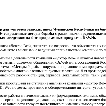
нар для учителей сельских школ Чувашской Республики на 
еб» современные методы борьбы с различными вредоносными 
ых заведениях на базе программных продуктов Dr.Web.
ией «Доктор Веб», значительно возросло, что объясняется их п
 обменяться мнениями с ведущими специалистами компании по 
событием в деятельности компании «Доктор Веб» и началом нов
рограммы поддержки образования «Dr.Web для просвещенной Рос
о тема - «Методы борьбы с вирусами и вредоносными программам
 проблемой многочисленных вирусных заражений. Для противоде
сность рабочих станций, серверов, локальных сетей, так и уме
лики прослушали выступление аналитика компании «Доктор Веб
Dr.Web по детектированию и обезвреживанию интернет-угроз, ка
сности работы в вычислительных информационных системах, об
ния организационного управления, связанного с накоплением б
ие безопасности требуют постоянного внимания к выбору прогр