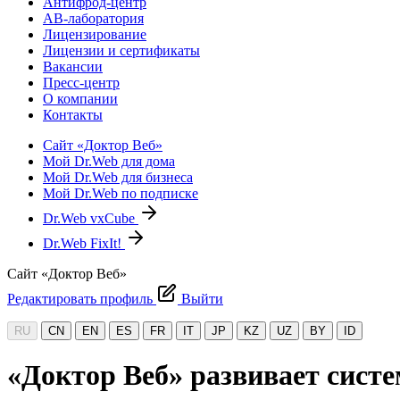
Антифрод-центр
АВ-лаборатория
Лицензирование
Лицензии и сертификаты
Вакансии
Пресс-центр
О компании
Контакты
Сайт «Доктор Веб»
Мой Dr.Web для дома
Мой Dr.Web для бизнеса
Мой Dr.Web по подписке
Dr.Web vxCube
Dr.Web FixIt!
Сайт «Доктор Веб»
Редактировать профиль
Выйти
RU
CN
EN
ES
FR
IT
JP
KZ
UZ
BY
ID
«Доктор Веб» развивает сист