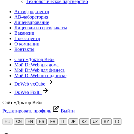
Технологическое партнерство
Антифрод-центр
АВ-лаборатория
Лицензирование
Лицензии и сертификаты
Вакансии
Пресс-центр
О компании
Контакты
Сайт «Доктор Веб»
Мой Dr.Web для дома
Мой Dr.Web для бизнеса
Мой Dr.Web по подписке
Dr.Web vxCube
Dr.Web FixIt!
Сайт «Доктор Веб»
Редактировать профиль
Выйти
RU
CN
EN
ES
FR
IT
JP
KZ
UZ
BY
ID