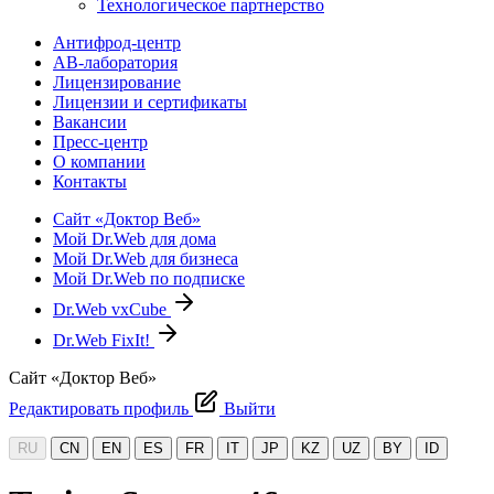
Технологическое партнерство
Антифрод-центр
АВ-лаборатория
Лицензирование
Лицензии и сертификаты
Вакансии
Пресс-центр
О компании
Контакты
Сайт «Доктор Веб»
Мой Dr.Web для дома
Мой Dr.Web для бизнеса
Мой Dr.Web по подписке
Dr.Web vxCube
Dr.Web FixIt!
Сайт «Доктор Веб»
Редактировать профиль
Выйти
RU
CN
EN
ES
FR
IT
JP
KZ
UZ
BY
ID