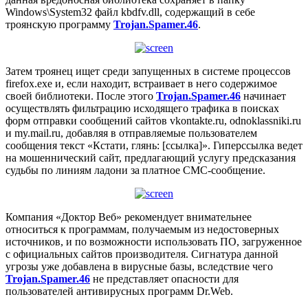
Windows\System32 файл kbdfv.dll, содержащий в себе
троянскую программу
Trojan.Spamer.46
.
Затем троянец ищет среди запущенных в системе процессов
firefox.exe и, если находит, встраивает в него содержимое
своей библиотеки. После этого
Trojan.Spamer.46
начинает
осуществлять фильтрацию исходящего трафика в поисках
форм отправки сообщений сайтов vkontakte.ru, odnoklassniki.ru
и my.mail.ru, добавляя в отправляемые пользователем
сообщения текст «Кстати, глянь: [ссылка]». Гиперссылка ведет
на мошеннический сайт, предлагающий услугу предсказания
судьбы по линиям ладони за платное СМС-сообщение.
Компания «Доктор Веб» рекомендует внимательнее
относиться к программам, получаемым из недостоверных
источников, и по возможности использовать ПО, загруженное
с официальных сайтов производителя. Сигнатура данной
угрозы уже добавлена в вирусные базы, вследствие чего
Trojan.Spamer.46
не представляет опасности для
пользователей антивирусных программ Dr.Web.