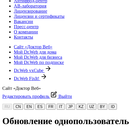
Антифрод-центр
АВ-лаборатория
Лицензирование
Лицензии и сертификаты
Вакансии
Пресс-центр
О компании
Контакты
Сайт «Доктор Веб»
Мой Dr.Web для дома
Мой Dr.Web для бизнеса
Мой Dr.Web по подписке
Dr.Web vxCube
Dr.Web FixIt!
Сайт «Доктор Веб»
Редактировать профиль
Выйти
RU
CN
EN
ES
FR
IT
JP
KZ
UZ
BY
ID
Обновление однопользователь