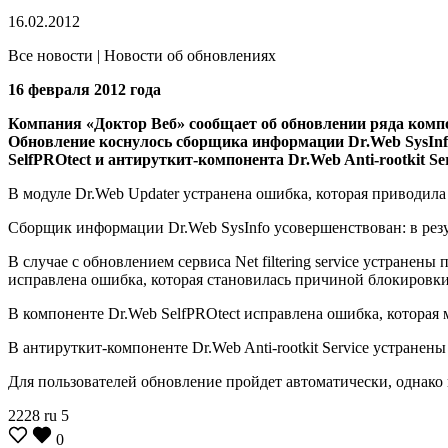
16.02.2012
Все новости | Новости об обновлениях
16 февраля 2012 года
Компания «Доктор Веб» сообщает об обновлении ряда компо
Обновление коснулось сборщика информации Dr.Web SysInfo,
SelfPROtect и антируткит-компонента Dr.Web Anti-rootkit Ser
В модуле Dr.Web Updater устранена ошибка, которая приводила
Сборщик информации Dr.Web SysInfo усовершенствован: в резу
В случае с обновлением сервиса Net filtering service устране
исправлена ошибка, которая становилась причиной блокировк
В компоненте Dr.Web SelfPROtect исправлена ошибка, которая 
В антируткит-компоненте Dr.Web Anti-rootkit Service устране
Для пользователей обновление пройдет автоматически, однако 
2228
ru
5
0