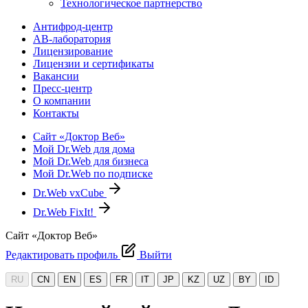
Технологическое партнерство
Антифрод-центр
АВ-лаборатория
Лицензирование
Лицензии и сертификаты
Вакансии
Пресс-центр
О компании
Контакты
Сайт «Доктор Веб»
Мой Dr.Web для дома
Мой Dr.Web для бизнеса
Мой Dr.Web по подписке
Dr.Web vxCube
Dr.Web FixIt!
Сайт «Доктор Веб»
Редактировать профиль
Выйти
RU
CN
EN
ES
FR
IT
JP
KZ
UZ
BY
ID