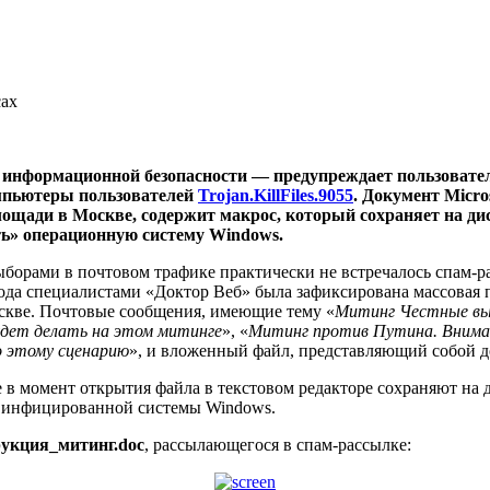
сах
 информационной безопасности — предупреждает пользовател
мпьютеры пользователей
Trojan.KillFiles.9055
.
Документ Micro
ощади в Москве, содержит макрос, который сохраняет на ди
ть» операционную систему Windows.
ыборами в почтовом трафике практически не встречалось спам-
года специалистами «Доктор Веб» была зафиксирована массовая 
кве. Почтовые сообщения, имеющие тему «
Митинг Честные в
удет делать на этом митинге
», «
Митинг против Путина. Внима
о этому сценарию
», и вложенный файл, представляющий собой д
е в момент открытия файла в текстовом редакторе сохраняют на
я инфицированной системы Windows.
укция_митинг.doc
, рассылающегося в спам-рассылке: