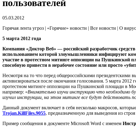
пользователей
05.03.2012
Горячая лента угроз | «Горячие» новости | Все новости | О виру
5 марта 2012 года
Компания «Доктор Веб» — российский разработчик средств
использованием которой злоумышленники инфицируют ко
участие в протестном митинге оппозиции на Пушкинской пл
способную привести в нерабочее состояние или просто «уби
Несмотря на то что перед общероссийскими президентскими в
активизироваться после окончания голосования. 5 марта 2012 
протестном митинге оппозиции на Пушкинской площади в Мос
например: «
Внимательно изучи инструкцию что необходимо б
изучил инструкции, на этом митинге все будут действовать п
Данный документ включает в себя несколько макросов, которы
Trojan.KillFiles.9055
, предназначенную для выведения из стро
Пример сообщения в документе Microsoft Word с именем
Инстр