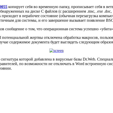
.9055
копирует себя во временную папку, прописывает себя в вет
уженных на диске С файлов (с расширением .msc, .exe .doc, .xls
s приходит в нерабочее состояние (обычная перезагрузка компь
ритичным для системы, и его завершение вызывает появление BSO
ов сообщение о том, что операционная система успешно «убита»
Word потенциальной жертвы отключена обработка макросов, поль
случае содержимое документа будет выглядеть следующим образо
 сигнатура которой добавлена в вирусные базы Dr.Web. Специа
равителей, по возможности не отключать в Word встроенную си
тоянии.