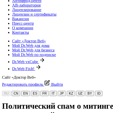
Антифрод-центр
АВ-лаборатория
Лицензирование
Лицензии и сертификаты
Вакансии
Пресс-центр
О компании
Контакты
Сайт «Доктор Веб»
Мой Dr.Web для дома
Мой Dr.Web для бизнеса
Мой Dr.Web по подписке
Dr.Web vxCube
Dr.Web FixIt!
Сайт «Доктор Веб»
Редактировать профиль
Выйти
RU
CN
EN
ES
FR
IT
JP
KZ
UZ
BY
ID
Политический спам о митинг