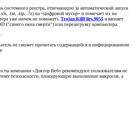
вь системного реестра, отвечающую за автоматический запуск
, .rar, .zip, .7z) на «цифровой мусор» и помечает их на
ютера уже ничем не поможет).
Trojan.KillFiles.9055
изменяет
D ("синего окна смерти") или перезагрузку компьютера.
.
зователь не сможет прочитать содержащийся в инфицированном
м:
листы компании «Доктор Веб» рекомендуют пользователям не
стему безопасности, блокирующую выполнение макросов, а