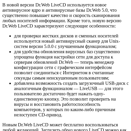
В новой версии Dr.Web LiveCD используется новое
антивирусное ядро и антивирусные базы Dr.Web 5.0, что
существенно повышает качество и скорость сканирования
любых носителей информации. Кроме того, новую версию
Dr.Web LiveCD характеризуют следующие особенности:
для проверки жестких дисков и сменных носителей
используется новый антивирусный сканер для Unix-
систем версии 5.0.0 с улучшенным функционалом;
для удобства обновления вирусных баз существенно
упрощена функция настройки сети для доступа к
серверам обновлений Dr.Web — теперь менеджер
конфигурации сети с графическим интерфейсом
позволит соединиться с Интернетом в считанные
секунды самым неискушенным пользователям;
добавлена возможность создать загрузочный USB-диск с
аналогичным функционалом — LiveUSB — для этого
пользователю достаточно будет нажать одну-
единственную кнопку. Это позволит проверить на
вирусы и восстановить работоспособность
компьютеров, у которых по каким-либо причинам
нелоступен CD-привод.
Новым Dr.Web LiveCD может бесплатно воспользоваться
любой желающий. Загрузить образ нового LiveCD можно как