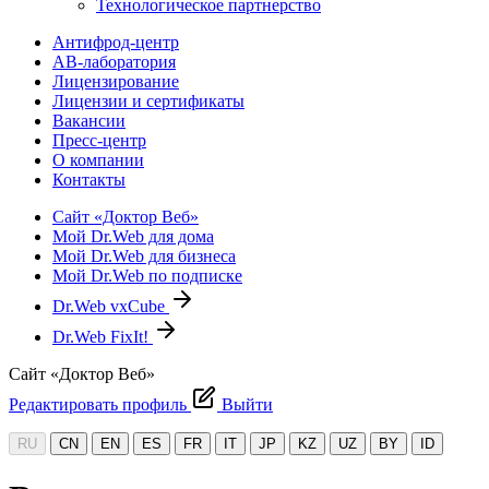
Технологическое партнерство
Антифрод-центр
АВ-лаборатория
Лицензирование
Лицензии и сертификаты
Вакансии
Пресс-центр
О компании
Контакты
Сайт «Доктор Веб»
Мой Dr.Web для дома
Мой Dr.Web для бизнеса
Мой Dr.Web по подписке
Dr.Web vxCube
Dr.Web FixIt!
Сайт «Доктор Веб»
Редактировать профиль
Выйти
RU
CN
EN
ES
FR
IT
JP
KZ
UZ
BY
ID