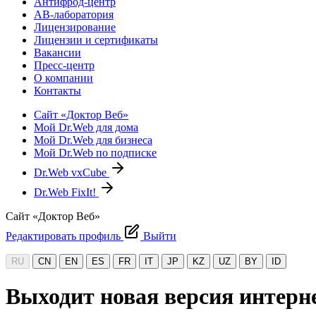
Антифрод-центр
АВ-лаборатория
Лицензирование
Лицензии и сертификаты
Вакансии
Пресс-центр
О компании
Контакты
Сайт «Доктор Веб»
Мой Dr.Web для дома
Мой Dr.Web для бизнеса
Мой Dr.Web по подписке
Dr.Web vxCube
Dr.Web FixIt!
Сайт «Доктор Веб»
Редактировать профиль
Выйти
RU
CN
EN
ES
FR
IT
JP
KZ
UZ
BY
ID
Выходит новая версия интерн