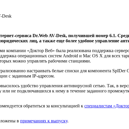
V-Desk
ернет-сервиса Dr.Web AV-Desk, получившей номер 6.1. Среди
юридических лиц, а также еще более удобное управление ант
ами компании «Доктор Веб» была реализована поддержка сервер
оддержка операционных систем Android и Mac OS X для всех та
которых можно управлять рабочими станциями.
рализованно настраивать белые списки для компонента SpIDer G
ции с заданным IP-адресом.
высилось удобство управления антивирусной сетью. Так, в вер
у или не подключавшихся к нему в течение заданного промежут
омендуется обратиться за консультацией к
специалистам «Докто
изложены в
примечаниях к выпуску
.