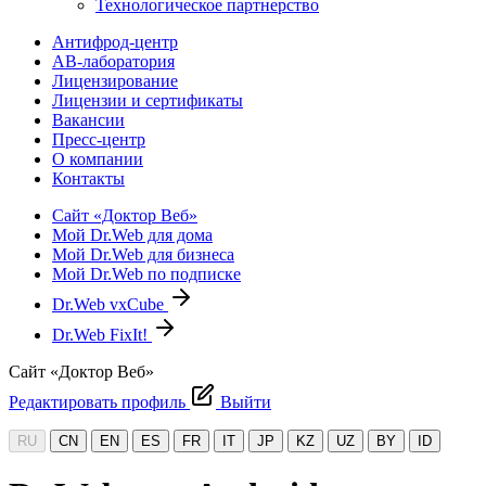
Технологическое партнерство
Антифрод-центр
АВ-лаборатория
Лицензирование
Лицензии и сертификаты
Вакансии
Пресс-центр
О компании
Контакты
Сайт «Доктор Веб»
Мой Dr.Web для дома
Мой Dr.Web для бизнеса
Мой Dr.Web по подписке
Dr.Web vxCube
Dr.Web FixIt!
Сайт «Доктор Веб»
Редактировать профиль
Выйти
RU
CN
EN
ES
FR
IT
JP
KZ
UZ
BY
ID