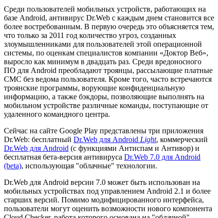
Среди пользователей мобильных устройств, работающих на
базе Android, антивирус Dr.Web с каждым днем становится все
более востребованным. В первую очередь это объясняется тем,
что только за 2011 год количество угроз, созданных
злоумышленниками для пользователей этой операционной
системы, по оценкам специалистов компании «Доктор Веб»,
выросло как минимум в двадцать раз. Среди вредоносного
ПО для Android преобладают троянцы, рассылающие платные
СМС без ведома пользователя. Кроме того, часто встречаются
троянские программы, ворующие конфиденциальную
информацию, а также бэкдоры, позволяющие выполнять на
мобильном устройстве различные команды, поступающие от
удаленного командного центра.
Сейчас на сайте Google Play представлены три приложения
Dr.Web: бесплатный
Dr.Web для Android
Light
, коммерческий
Dr.Web для Android
(с функциями Антиспам и Антивор) и
бесплатная бета-версия антивируса
Dr.Web 7.0 для Android
(beta)
, использующая "облачные" технологии.
Dr.Web для Android версии 7.0 может быть использован на
мобильных устройствах под управлением Android 2.1 и более
старших версий. Помимо модифицированного интерфейса,
пользователи могут оценить возможности нового компонента
Cloud Checker, работа которого основана на "облачной"