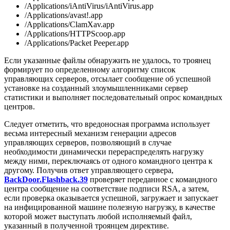
/Applications/iAntiVirus/iAntiVirus.app
/Applications/avast!.app
/Applications/ClamXav.app
/Applications/HTTPScoop.app
/Applications/Packet Peeper.app
Если указанные файлы обнаружить не удалось, то троянец
формирует по определенному алгоритму список
управляющих серверов, отсылает сообщение об успешной
установке на созданный злоумышленниками сервер
статистики и выполняет последовательный опрос командных
центров.
Следует отметить, что вредоносная программа использует
весьма интересный механизм генерации адресов
управляющих серверов, позволяющий в случае
необходимости динамически перераспределять нагрузку
между ними, переключаясь от одного командного центра к
другому. Получив ответ управляющего сервера,
BackDoor.Flashback.39
проверяет переданное с командного
центра сообщение на соответствие подписи RSA, а затем,
если проверка оказывается успешной, загружает и запускает
на инфицированной машине полезную нагрузку, в качестве
которой может выступать любой исполняемый файл,
указанный в полученной троянцем директиве.