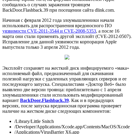
сообщалось о случаях заражения троянцем
BackDoor.Flashback.39 при посещении сайта dlink.com.
Начиная с февраля 2012 года злоумышленники начали
использовать для распространения вредоносного ПО
уязвимости CVE-2011-3544 и CVE-2008-5353
, а после 16
марта они стали применять другой эксплойт (CVE-2012-0507).
Исправление для данной уязвимости корпорация Apple
выпустила только 3 апреля 2012 года.
Эксплойт сохраняет на жесткий диск инфицируемого «мака»
исполняемый файл, предназначенный для скачивания
полезной нагрузки с удаленных управляющих серверов и ее
последующего запуска. Специалистами «Доктор Веб» было
выявлено две версии троянца: приблизительно с 1 апреля
злоумышленники стали использовать модифицированный
вариант
BackDoor.Flashback.39
. Как и в предыдущих
версиях, после запуска вредоносная программа проверяет
наличие на жестком диске следующих компонентов:
/Library/Little Snitch
/Developer/Applications/Xcode.app/Contents/MacOS/Xcode
/Applications/VirusBarrier X6.app