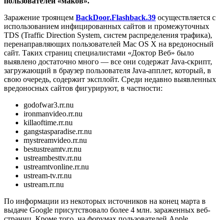
пользователей «маков».
Заражение троянцем
BackDoor.Flashback.39
осуществляется с
использованием инфицированных сайтов и промежуточных
TDS (Traffic Direction System, систем распределения трафика),
перенаправляющих пользователей Mac OS X на вредоносный
сайт. Таких страниц специалистами «Доктор Веб» было
выявлено достаточно много — все они содержат Java-скрипт,
загружающий в браузер пользователя Java-апплет, который, в
свою очередь, содержит эксплойт. Среди недавно выявленных
вредоносных сайтов фигурируют, в частности:
godofwar3.rr.nu
ironmanvideo.rr.nu
killaoftime.rr.nu
gangstasparadise.rr.nu
mystreamvideo.rr.nu
bestustreamtv.rr.nu
ustreambesttv.rr.nu
ustreamtvonline.rr.nu
ustream-tv.rr.nu
ustream.rr.nu
По информации из некоторых источников на конец марта в
выдаче Google присутствовало более 4 млн. зараженных веб-
страниц. Кроме того, на форумах пользователей Apple