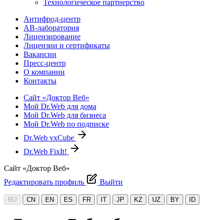
Технологическое партнерство
Антифрод-центр
АВ-лаборатория
Лицензирование
Лицензии и сертификаты
Вакансии
Пресс-центр
О компании
Контакты
Сайт «Доктор Веб»
Мой Dr.Web для дома
Мой Dr.Web для бизнеса
Мой Dr.Web по подписке
Dr.Web vxCube
Dr.Web FixIt!
Сайт «Доктор Веб»
Редактировать профиль
Выйти
RU
CN
EN
ES
FR
IT
JP
KZ
UZ
BY
ID