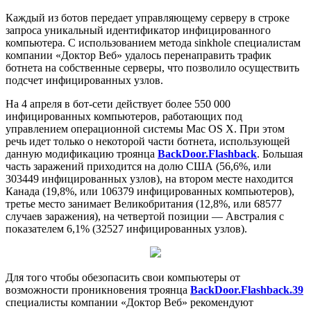
Каждый из ботов передает управляющему серверу в строке
запроса уникальный идентификатор инфицированного
компьютера. С использованием метода sinkhole специалистам
компании «Доктор Веб» удалось перенаправить трафик
ботнета на собственные серверы, что позволило осуществить
подсчет инфицированных узлов.
На 4 апреля в бот-сети действует более 550 000
инфицированных компьютеров, работающих под
управлением операционной системы Mac OS X. При этом
речь идет только о некоторой части ботнета, использующей
данную модификацию троянца
BackDoor.Flashback
. Большая
часть заражений приходится на долю США (56,6%, или
303449 инфицированных узлов), на втором месте находится
Канада (19,8%, или 106379 инфицированных компьютеров),
третье место занимает Великобритания (12,8%, или 68577
случаев заражения), на четвертой позиции — Австралия с
показателем 6,1% (32527 инфицированных узлов).
Для того чтобы обезопасить свои компьютеры от
возможности проникновения троянца
BackDoor.Flashback.39
специалисты компании «Доктор Веб» рекомендуют