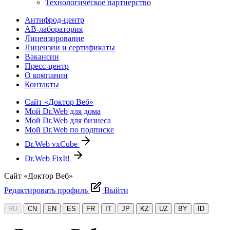
Технологическое партнерство
Антифрод-центр
АВ-лаборатория
Лицензирование
Лицензии и сертификаты
Вакансии
Пресс-центр
О компании
Контакты
Сайт «Доктор Веб»
Мой Dr.Web для дома
Мой Dr.Web для бизнеса
Мой Dr.Web по подписке
Dr.Web vxCube
Dr.Web FixIt!
Сайт «Доктор Веб»
Редактировать профиль
Выйти
RU
CN
EN
ES
FR
IT
JP
KZ
UZ
BY
ID