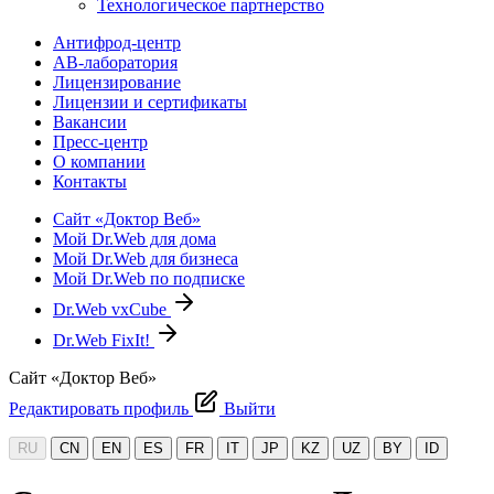
Технологическое партнерство
Антифрод-центр
АВ-лаборатория
Лицензирование
Лицензии и сертификаты
Вакансии
Пресс-центр
О компании
Контакты
Сайт «Доктор Веб»
Мой Dr.Web для дома
Мой Dr.Web для бизнеса
Мой Dr.Web по подписке
Dr.Web vxCube
Dr.Web FixIt!
Сайт «Доктор Веб»
Редактировать профиль
Выйти
RU
CN
EN
ES
FR
IT
JP
KZ
UZ
BY
ID