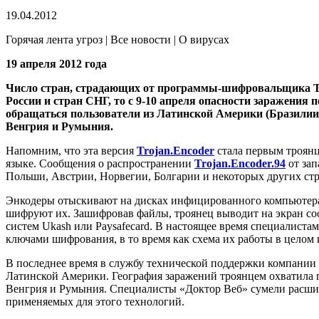
19.04.2012
Горячая лента угроз | Все новости | О вирусах
19 апреля 2012 года
Число стран, страдающих от программы-шифровальщика Tro
России и стран СНГ, то с 9-10 апреля опасности заражения
обращаться пользователи из Латинской Америки (Бразилии 
Венгрия и Румыния.
Напомним, что эта версия
Trojan.Encoder
стала первым троян
языке. Сообщения о распространении
Trojan.Encoder.94
от зап
Польши, Австрии, Норвегии, Болгарии и некоторых других стр
Энкодеры отыскивают на дисках инфицированного компьютера по
шифруют их. Зашифровав файлы, троянец выводит на экран со
систем Ukash или Paysafecard. В настоящее время специалист
ключами шифрования, в то время как схема их работы в целом 
В последнее время в службу технической поддержки компании 
Латинской Америки. География заражений троянцем охватила п
Венгрия и Румыния. Специалисты «Доктор Веб» сумели расшифр
применяемых для этого технологий.