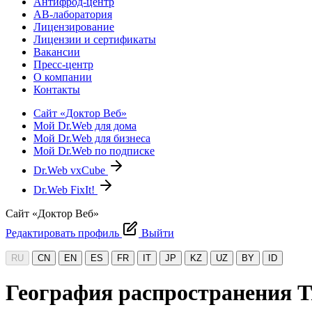
Антифрод-центр
АВ-лаборатория
Лицензирование
Лицензии и сертификаты
Вакансии
Пресс-центр
О компании
Контакты
Сайт «Доктор Веб»
Мой Dr.Web для дома
Мой Dr.Web для бизнеса
Мой Dr.Web по подписке
Dr.Web vxCube
Dr.Web FixIt!
Сайт «Доктор Веб»
Редактировать профиль
Выйти
RU
CN
EN
ES
FR
IT
JP
KZ
UZ
BY
ID
География распространения T