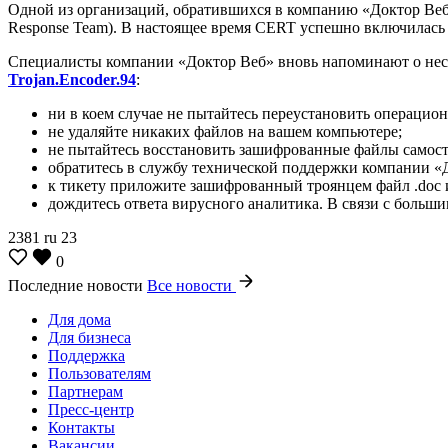
Одной из организаций, обратившихся в компанию «Доктор Веб
Response Team). В настоящее время CERT успешно включилась
Специалисты компании «Доктор Веб» вновь напоминают о нес
Trojan.Encoder.94
:
ни в коем случае не пытайтесь переустановить операцио
не удаляйте никаких файлов на вашем компьютере;
не пытайтесь восстановить зашифрованные файлы самост
обратитесь в службу технической поддержки компании «До
к тикету приложите зашифрованный троянцем файл .doc ил
дождитесь ответа вирусного аналитика. В связи с больши
2381
ru
23
0
Последние новости
Все новости
Для дома
Для бизнеса
Поддержка
Пользователям
Партнерам
Пресс-центр
Контакты
Вакансии