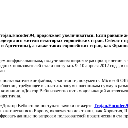
jan.Encoder.94, продолжает увеличиваться. Если раньше ж
 подверглись жители некоторых европейских стран.
Сейчас с п
и Аргентины), а также таких европейских стран, как Франц
цем-шифровальщиком, получившим широкое распространение в 
адных пользователей стали поступать 9–10 апреля 2012 года, в
ан.
льзовательские файлы, в частности, документы Microsoft Offic
общение, требующее выплатить злоумышленникам сумму в разме
ам компании «Доктор Веб» известно пять модификаций англоязы
идентична.
«Доктор Веб» стали поступать заявки от жертв
Trojan.Encoder.
рактически всю Европу, включая такие страны, как Хорватия, 
овать данные по запросам пользователей практически в ста пр