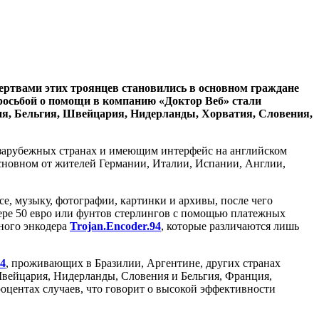
ертвами этих троянцев становились в основном граждане
росьбой о помощи в компанию «Доктор Веб» стали
ия, Бельгия, Швейцария, Нидерланды, Хорватия, Словения,
зарубежных странах и имеющим интерфейс на английском
 основном от жителей Германии, Италии, Испании, Англии,
e, музыку, фотографии, картинки и архивы, после чего
ре 50 евро или фунтов стерлингов с помощью платежных
чного энкодера
Trojan.Encoder.94
, которые различаются лишь
94
, проживающих в Бразилии, Аргентине, других странах
Швейцария, Нидерланды, Словения и Бельгия, Франция,
оцентах случаев, что говорит о высокой эффективности