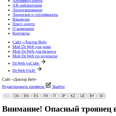
Антифрод-центр
АВ-лаборатория
Лицензирование
Лицензии и сертификаты
Вакансии
Пресс-центр
О компании
Контакты
Сайт «Доктор Веб»
Мой Dr.Web для дома
Мой Dr.Web для бизнеса
Мой Dr.Web по подписке
Dr.Web vxCube
Dr.Web FixIt!
Сайт «Доктор Веб»
Редактировать профиль
Выйти
RU
CN
EN
ES
FR
IT
JP
KZ
UZ
BY
ID
Внимание! Опасный троянец в