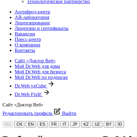
Технологическое партнерство
Антифрод-центр
АВ-лаборатория
Лицензирование
Лицензии и сертификаты
Вакансии
Пресс-центр
О компании
Контакты
Сайт «Доктор Веб»
Мой Dr.Web для дома
Мой Dr.Web для бизнеса
Мой Dr.Web по подписке
Dr.Web vxCube
Dr.Web FixIt!
Сайт «Доктор Веб»
Редактировать профиль
Выйти
RU
CN
EN
ES
FR
IT
JP
KZ
UZ
BY
ID