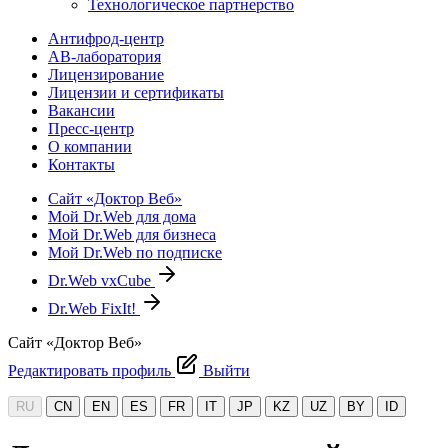
Технологическое партнерство
Антифрод-центр
АВ-лаборатория
Лицензирование
Лицензии и сертификаты
Вакансии
Пресс-центр
О компании
Контакты
Сайт «Доктор Веб»
Мой Dr.Web для дома
Мой Dr.Web для бизнеса
Мой Dr.Web по подписке
Dr.Web vxCube
Dr.Web FixIt!
Сайт «Доктор Веб»
Редактировать профиль
Выйти
RU
CN
EN
ES
FR
IT
JP
KZ
UZ
BY
ID