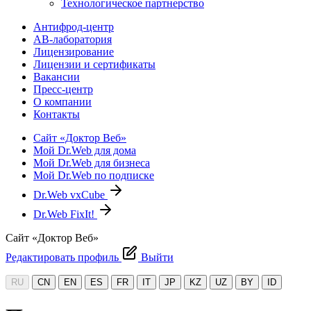
Технологическое партнерство
Антифрод-центр
АВ-лаборатория
Лицензирование
Лицензии и сертификаты
Вакансии
Пресс-центр
О компании
Контакты
Сайт «Доктор Веб»
Мой Dr.Web для дома
Мой Dr.Web для бизнеса
Мой Dr.Web по подписке
Dr.Web vxCube
Dr.Web FixIt!
Сайт «Доктор Веб»
Редактировать профиль
Выйти
RU
CN
EN
ES
FR
IT
JP
KZ
UZ
BY
ID