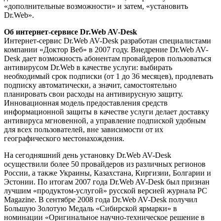
«дополнительные возможности» и затем, «установить
Dr.Web».
Об интернет-сервисе Dr.Web AV-Desk
Интернет-сервис Dr.Web AV-Desk разработан специалистами
компании «Доктор Веб» в 2007 году. Внедрение Dr.Web AV-
Desk дает возможность абонентам провайдеров пользоваться
антивирусом Dr.Web в качестве услуги: выбирать
необходимый срок подписки (от 1 до 36 месяцев), продлевать
подписку автоматически, а значит, самостоятельно
планировать свои расходы на антивирусную защиту.
Инновационная модель предоставления средств
информационной защиты в качестве услуги делает доставку
антивируса мгновенной, а управление подпиской удобным
для всех пользователей, вне зависимости от их
географического местонахождения.
На сегодняшний день установку Dr.Web AV-Desk
осуществили более 50 провайдеров из различных регионов
России, а также Украины, Казахстана, Киргизии, Болгарии и
Эстонии. По итогам 2007 года Dr.Web AV-Desk был признан
лучшим «продуктом-услугой» русской версией журнала PC
Magazine. В сентябре 2008 года Dr.Web AV-Desk получил
Большую Золотую Медаль «Сибирской ярмарки» в
номинации «Оригинальное научно-техническое решение в