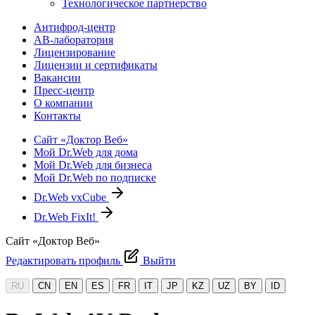
Технологическое партнерство
Антифрод-центр
АВ-лаборатория
Лицензирование
Лицензии и сертификаты
Вакансии
Пресс-центр
О компании
Контакты
Сайт «Доктор Веб»
Мой Dr.Web для дома
Мой Dr.Web для бизнеса
Мой Dr.Web по подписке
Dr.Web vxCube
Dr.Web FixIt!
Сайт «Доктор Веб»
Редактировать профиль
Выйти
RU
CN
EN
ES
FR
IT
JP
KZ
UZ
BY
ID