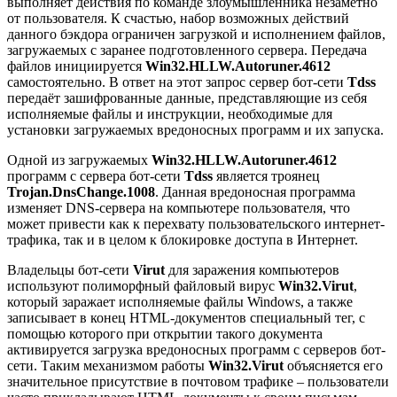
выполняет действия по команде злоумышленника незаметно
от пользователя. К счастью, набор возможных действий
данного бэкдора ограничен загрузкой и исполнением файлов,
загружаемых с заранее подготовленного сервера. Передача
файлов инициируется
Win32.HLLW.Autoruner.4612
самостоятельно. В ответ на этот запрос сервер бот-сети
Tdss
передаёт зашифрованные данные, представляющие из себя
исполняемые файлы и инструкции, необходимые для
установки загружаемых вредоносных программ и их запуска.
Одной из загружаемых
Win32.HLLW.Autoruner.4612
программ с сервера бот-сети
Tdss
является троянец
Trojan.DnsChange.1008
. Данная вредоносная программа
изменяет DNS-сервера на компьютере пользователя, что
может привести как к перехвату пользовательского интернет-
трафика, так и в целом к блокировке доступа в Интернет.
Владельцы бот-сети
Virut
для заражения компьютеров
используют полиморфный файловый вирус
Win32.Virut
,
который заражает исполняемые файлы Windows, а также
записывает в конец HTML-документов специальный тег, с
помощью которого при открытии такого документа
активируется загрузка вредоносных программ с серверов бот-
сети. Таким механизмом работы
Win32.Virut
объясняется его
значительное присутствие в почтовом трафике – пользователи