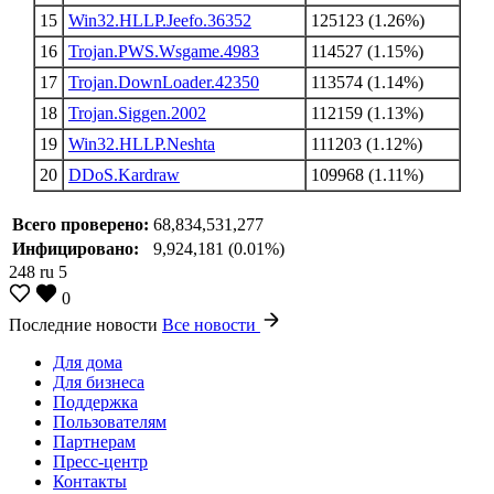
15
Win32.HLLP.Jeefo.36352
125123 (1.26%)
16
Trojan.PWS.Wsgame.4983
114527 (1.15%)
17
Trojan.DownLoader.42350
113574 (1.14%)
18
Trojan.Siggen.2002
112159 (1.13%)
19
Win32.HLLP.Neshta
111203 (1.12%)
20
DDoS.Kardraw
109968 (1.11%)
Всего проверено:
68,834,531,277
Инфицировано:
9,924,181 (0.01%)
248
ru
5
0
Последние новости
Все новости
Для дома
Для бизнеса
Поддержка
Пользователям
Партнерам
Пресс-центр
Контакты