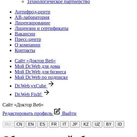
Технологическое партнерство
Антифрод-центр
АВ-лаборатория
Лицензирование
Лицензии и сертификаты
Вакансии
Пресс-центр
О компании
Контакты
Сайт «Доктор Веб»
Мой Dr.Web для дома
Мой Dr.Web для бизнеса
Мой Dr.Web по подписке
Dr.Web vxCube
Dr.Web FixIt!
Сайт «Доктор Веб»
Редактировать профиль
Выйти
RU
CN
EN
ES
FR
IT
JP
KZ
UZ
BY
ID