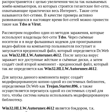
распространяется с целью увеличения числа так называемых
зомби-компьютеров, из которых строятся гигантские бот-сети,
охватывающие практически весь Интернет.. Такие сети
называются бот-сетями. В качестве примера активно
развивающихся в настоящее время бот-сетей можно привести
такие как
Tdss и Virut
.
Рассмотрим подробно один из методов заражения, которые
используют владельцы бот-сети
Tdss
. Через съёмные
носители и в виде фальшивых кодеков для проигрывания
видео-файлов на компьютер пользователя поступает и
запускается вредоносный файл, который определяется Dr.Web
как
Win32.HLLW.Autoruner.4612
. После запуска вирус
заражает все доступные жёсткие и съёмные диски, а затем
создаёт свой второй компонент - вредоносный файл, который
так же определяется как
Win32.HLLW.Autoruner.4612
.
Для запуска данного компонента вирус создаёт
модифицированную копию одной из системных библиотек,
определяемая Dr.Web как
Trojan.Starter.896
, а также
осуществляется перезапуск одной из системных служб для
того, чтобы система начала использовать модифицированную
библиотеку.
Win32.HLLW.Autoruner.4612
является бэкдором, т.к.