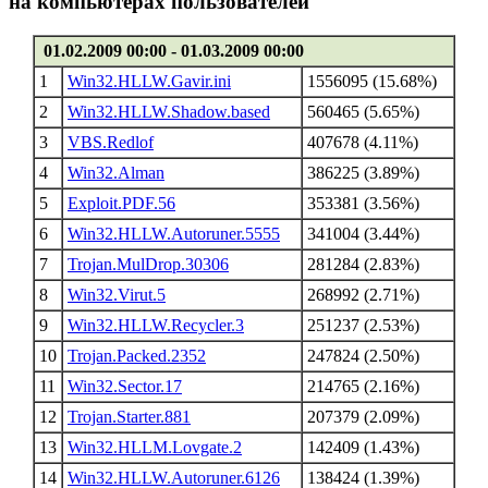
на компьютерах пользователей
01.02.2009 00:00 - 01.03.2009 00:00
1
Win32.HLLW.Gavir.ini
1556095 (15.68%)
2
Win32.HLLW.Shadow.based
560465 (5.65%)
3
VBS.Redlof
407678 (4.11%)
4
Win32.Alman
386225 (3.89%)
5
Exploit.PDF.56
353381 (3.56%)
6
Win32.HLLW.Autoruner.5555
341004 (3.44%)
7
Trojan.MulDrop.30306
281284 (2.83%)
8
Win32.Virut.5
268992 (2.71%)
9
Win32.HLLW.Recycler.3
251237 (2.53%)
10
Trojan.Packed.2352
247824 (2.50%)
11
Win32.Sector.17
214765 (2.16%)
12
Trojan.Starter.881
207379 (2.09%)
13
Win32.HLLM.Lovgate.2
142409 (1.43%)
14
Win32.HLLW.Autoruner.6126
138424 (1.39%)