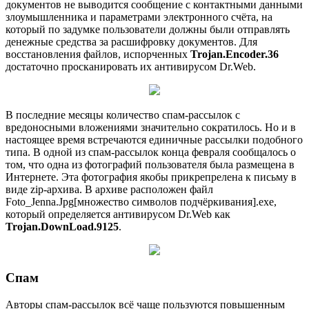
документов не выводится сообщение с контактными данными
злоумышленника и параметрами электронного счёта, на
который по задумке пользователи должны были отправлять
денежные средства за расшифровку документов. Для
восстановления файлов, испорченных
Trojan.Encoder.36
достаточно просканировать их антивирусом Dr.Web.
В последние месяцы количество спам-рассылок с
вредоносными вложениями значительно сократилось. Но и в
настоящее время встречаются единичные рассылки подобного
типа. В одной из спам-рассылок конца февраля сообщалось о
том, что одна из фотографий пользователя была размещена в
Интернете. Эта фотография якобы прикрепрелена к письму в
виде zip-архива. В архиве расположен файл
Foto_Jenna.Jpg[множество символов подчёркивания].exe,
который определяется антивирусом Dr.Web как
Trojan.DownLoad.9125
.
Спам
Авторы спам-рассылок всё чаще пользуются повышенным