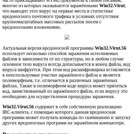
часто прикладывают HTML-документы к своим письмам,
многие из которых оказываются заражёнными
Win32.Virut
,
что выводит этот вирус на первые места в статистике
вредоносного почтового трафика в условиях отсутствия
крупномасштабных массовых рассылок писем с
вредоносными вложениями.
Актуальная версия вредоносной программы
Win32.Virut.56
использует несколько способов заражения исполняемых
файлов в зависимости от их структуры, но в любом случае
основное тело вируса всегда дописывается в конец файла, код
вируса шифруется. При этом код расшифровщика вставляется
в неиспользуемые участки заражённого файла и является
полиморфным, т.е. отличается в различных заражённых
файлах. Также в полиморфном коде вируса может прятаться
код, заимствованный из заражённого файла, если вирусу это
необходимо для осуществления процедуры заражения.
Win32.Virut.56
содержит в себе собственную реализацию
IRC-клиента, с помощью которого данная вредоносная
программа может получать команды по скачиванию и запуску
других вредоносных программ на заражённом компьютере.