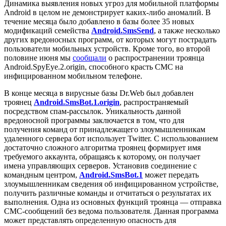
Динамика выявления новых угроз для мобильной платформы
Android в целом не демонстрирует каких-либо аномалий. В
течение месяца было добавлено в базы более 35 новых
модификаций семейства
Android.SmsSend
, а также несколько
других вредоносных программ, от которых могут пострадать
пользователи мобильных устройств. Кроме того, во второй
половине июня мы
сообщали
о распространении троянца
Android.SpyEye.2.origin, способного красть СМС на
инфицированном мобильном телефоне.
В конце месяца в вирусные базы Dr.Web был добавлен
троянец
Android.SmsBot.1.origin
, распространяемый
посредством спам-рассылок. Уникальность данной
вредоносной программы заключается в том, что для
получения команд от принадлежащего злоумышленникам
удаленного сервера бот использует Twitter. С использованием
достаточно сложного алгоритма троянец формирует имя
требуемого аккаунта, обращаясь к которому, он получает
имена управляющих серверов. Установив соединение с
командным центром,
Android.SmsBot.1
может передать
злоумышленникам сведения об инфицированном устройстве,
получить различные команды и отчитаться о результатах их
выполнения. Одна из основных функций троянца — отправка
СМС-сообщений без ведома пользователя. Данная программа
может представлять определенную опасность для