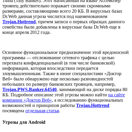
Tinba (Tiny Banker). Этот написанный на языке Ассемблер
троянец действительно поражает своими скромными
размерами, составляющими всего 20 КБ. В вирусных базах
Dr.Web данная угроза числится под наименованием
Trojan.Hottrend
, причем записи о первых образцах данного
семейства были добавлены в вирусные базы Dr.Web
еще в
конце апреля 2012 года
.
Основное функциональное предназначение этой вредоносной
программы — отслеживание сетевого трафика с целью
перехвата конфиденциальной (в том числе банковской)
информации, которая впоследствии передается
злоумышленникам. Также в июне специалистами «Доктор
Веб» было обнаружено еще несколько разновидностей
небольших по размеру банковских троянцев, например,
Trojan.PWS.Banker.64540
, занимающий на диске порядка 80
КБ. Подробное описание этой угрозы можно найти
на сайте
компании «Доктор Веб»
, а исследованию функциональных
возможностей и принципов работы
Trojan.Hottrend
посвящена
отдельная статья
.
Угрозы для Android