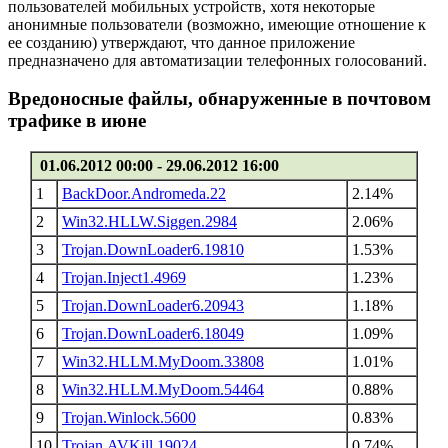
пользователей мобильных устройств, хотя некоторые
анонимные пользователи (возможно, имеющие отношение к
ее созданию) утверждают, что данное приложение
предназначено для автоматизации телефонных голосований.
Вредоносные файлы, обнаруженные в почтовом
трафике в июне
01.06.2012 00:00 - 29.06.2012 16:00
1
BackDoor.Andromeda.22
2.14%
2
Win32.HLLW.Siggen.2984
2.06%
3
Trojan.DownLoader6.19810
1.53%
4
Trojan.Inject1.4969
1.23%
5
Trojan.DownLoader6.20943
1.18%
6
Trojan.DownLoader6.18049
1.09%
7
Win32.HLLM.MyDoom.33808
1.01%
8
Win32.HLLM.MyDoom.54464
0.88%
9
Trojan.Winlock.5600
0.83%
10
Trojan.AVKill.19024
0.74%