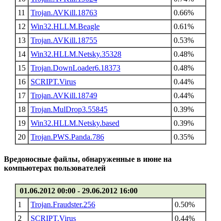
11
Trojan.AVKill.18763
0.66%
12
Win32.HLLM.Beagle
0.61%
13
Trojan.AVKill.18755
0.53%
14
Win32.HLLM.Netsky.35328
0.48%
15
Trojan.DownLoader6.18373
0.48%
16
SCRIPT.Virus
0.44%
17
Trojan.AVKill.18749
0.44%
18
Trojan.MulDrop3.55845
0.39%
19
Win32.HLLM.Netsky.based
0.39%
20
Trojan.PWS.Panda.786
0.35%
Вредоносные файлы, обнаруженные в июне на
компьютерах пользователей
01.06.2012 00:00 - 29.06.2012 16:00
1
Trojan.Fraudster.256
0.50%
2
SCRIPT.Virus
0.44%