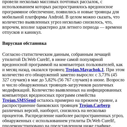
провели несколько массовых почтовых рассылок, с
использованием которых распространялось вредоносное
программное обеспечение, появились и новые троянцы для
мобильной платформы Android.
В целом можно сказать, что
количество выявленных угроз несколько снизилось, что,
впрочем, вполне характерно для летнего периода — времени
отпусков и каникул.
Вирусная обстановка
Согласно статистическим данным, собранным лечащей
утилитой Dr.Web CureIt!, в июне самой популярной
вредоносной программой на компьютерах пользователей, как
и месяц назад, оказался троянец
Trojan.Mayachok.1
. При этом
количество его обнаружений заметно выросло: с 3,73% (45
327 случаев) в мае до 5,82% (56 767 случаев) в июне. Возросло
и число обнаруженных троянцев-загрузчиков различных
модификаций. Количество выявленных на инфицированных
компьютерах вредоносных программ семейства
Trojan.SMSSend
осталось примерно на прежнем уровне, а
распространение банковских троянцев
Trojan.Carberp
различных версий, наоборот, снизилось на несколько
процентов. Распределение наиболее распространенных угроз,
обнаруженных с использованием утилиты Dr.Web CureIt!,
продемонстрировано на представленном ниже графике.