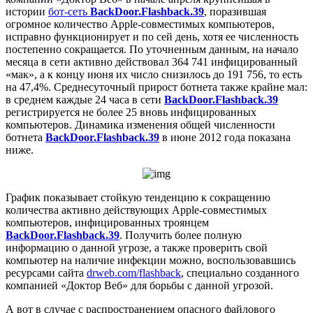
истории
бот-сеть
BackDoor.Flashback.39
, поразившая
огромное количество Apple-совместимых компьютеров,
исправно функционирует и по сей день, хотя ее численность
постепенно сокращается. По уточненным данным, на начало
месяца в сети активно действовал 364 741 инфицированный
«мак», а к концу июня их число снизилось до 191 756, то есть
на 47,4%. Среднесуточный прирост ботнета также крайне мал:
в среднем каждые 24 часа в сети
BackDoor.Flashback.39
регистрируется не более 25 вновь инфицированных
компьютеров. Динамика изменения общей численности
ботнета
BackDoor.Flashback.39
в июне 2012 года показана
ниже.
График показывает стойкую тенденцию к сокращению
количества активно действующих Apple-совместимых
компьютеров, инфицированных троянцем
BackDoor.Flashback.39
. Получить более полную
информацию о данной угрозе, а также проверить свой
компьютер на наличие инфекции можно, воспользовавшись
ресурсами сайта
drweb.com/flashback
, специально созданного
компанией «Доктор Веб» для борьбы с данной угрозой.
А вот в случае с распространением опасного файлового