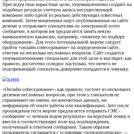
Преследуя свои корыстные цели, злоумышленники создают на
подобных ресурсах учетную запись несуществующей
компании либо одной из реально действующих известных
компаний. Затем мошенники ищут опубликованные на сайте
резюме и отправляют соискателям по электронной почте
сообщение, в котором им предлагается занять некую
вымышленную вакансию, например, «инженер по подбору
оборудования». Для этого потенциальной жертве следует
пройти «онлайн-собеседование» на определенном сайте,
ответив на несколько несложных вопросов. Сайт создается
злоумышленниками специально для этой цели и выглядит, как
правило, достаточно солидно: настолько, что ничего не
подозревающий соискатель доверчиво попадается в ловушку.
«Онлайн-собеседование», как правило, состоит из нескольких
десятков несложных вопросов, при этом у соискателя не
спрашивают ни имени, ни контактных данных, ни
информации об опыте работы или квалификации. Зато после
прохождения теста жертве предлагается отправить СМС-
сообщение «с личным кодом результата» на короткий номер и
ввести в соответствующее поле код подтверждения,
полученный в ответном сообщении. Таким образом
пользователь соглашается с условиями «псевдоподписки» —