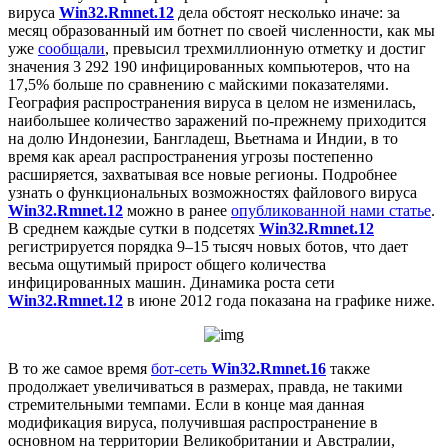
вируса
Win32.Rmnet.12
дела обстоят несколько иначе: за
месяц образованный им ботнет по своей численности, как мы
уже
сообщали
,
превысил трехмиллионную отметку
и достиг
значения 3 292 190 инфицированных компьютеров, что на
17,5% больше по сравнению с майскими показателями.
География распространения вируса в целом не изменилась,
наибольшее количество заражений по-прежнему приходится
на долю Индонезии, Бангладеш, Вьетнама и Индии, в то
время как ареал распространения угрозы постепенно
расширяется, захватывая все новые регионы. Подробнее
узнать о функциональных возможностях файлового вируса
Win32.Rmnet.12
можно в ранее
опубликованной нами статье
.
В среднем каждые сутки в подсетях
Win32.Rmnet.12
регистрируется порядка 9–15 тысяч новых ботов, что дает
весьма ощутимый прирост общего количества
инфицированных машин. Динамика роста сети
Win32.Rmnet.12
в июне 2012 года показана на графике ниже.
В то же самое время
бот-сеть
Win32.Rmnet.16
также
продолжает увеличиваться в размерах, правда, не такими
стремительными темпами. Если в конце мая данная
модификация вируса, получившая распространение в
основном на территории Великобритании и Австралии,