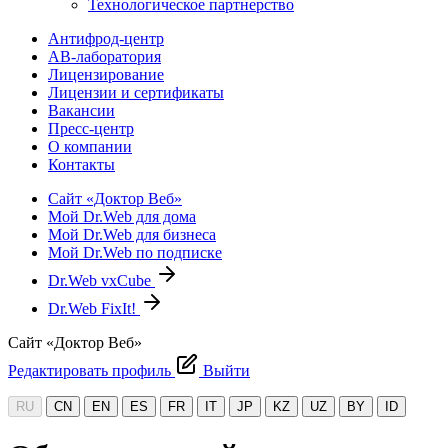
Технологическое партнерство
Антифрод-центр
АВ-лаборатория
Лицензирование
Лицензии и сертификаты
Вакансии
Пресс-центр
О компании
Контакты
Сайт «Доктор Веб»
Мой Dr.Web для дома
Мой Dr.Web для бизнеса
Мой Dr.Web по подписке
Dr.Web vxCube
Dr.Web FixIt!
Сайт «Доктор Веб»
Редактировать профиль
Выйти
RU
CN
EN
ES
FR
IT
JP
KZ
UZ
BY
ID