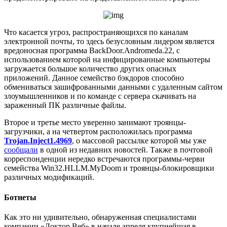
Что касается угроз, распространяющихся по каналам
электронной почты, то здесь безусловным лидером является
вредоносная программа BackDoor.Andromeda.22, с
использованием которой на инфицированные компьютеры
загружается большое количество других опасных
приложений. Данное семейство бэкдоров способно
обмениваться зашифрованными данными с удаленным сайтом
злоумышленников и по команде с сервера скачивать на
зараженный ПК различные файлы.
Второе и третье место уверенно занимают троянцы-
загрузчики, а на четвертом расположилась программа
Trojan.Inject1.4969
, о массовой рассылке которой мы уже
сообщали
в одной из недавних новостей. Также в почтовой
корреспонденции нередко встречаются программы-черви
семейства Win32.HLLM.MyDoom и троянцы-блокировщики
различных модификаций.
Ботнеты
Как это ни удивительно, обнаруженная специалистами
компании «Доктор Веб» в начале апреля крупнейшая в