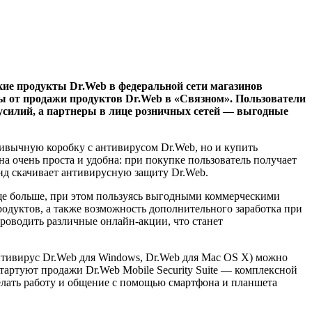
кие продукты Dr.Web в федеральной сети магазинов
ы от продажи продуктов Dr.Web в «Связном». Пользователи
усилий, а партнеры в лице розничных сетей — выгодные
ривычную коробку с антивирусом Dr.Web, но и купить
а очень проста и удобна: при покупке пользователь получает
нд скачивает антивирусную защиту Dr.Web.
еще больше, при этом пользуясь выгодными коммерческими
родуктов, а также возможность дополнительного заработка при
проводить различные онлайн-акции, что станет
нтивирус Dr.Web для Windows, Dr.Web для Mac OS X) можно
стартуют продажи Dr.Web Mobile Security Suite — комплексной
елать работу и общение с помощью смартфона и планшета