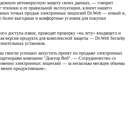
надежную антивирусную защиту своих данных, — говорит
техники и ее правильной эксплуатации, клиент нашего
ичных точках продаж электронных лицензий Dr.Web — новый и,
е более выгодные и комфортные условия для покупки
о доступа извне, проводят проверку «на лету» входящего и
ая версия продукта для комплексной защиты — Dr.Web Security
олнительных установок.
мы смогли успешно запустить проект по продаже электронных
 партнерами компании "Доктор Веб". — Сотрудничество со
 именно электронных лицензий — за несколько месяцев объемы
е менее продуктивным».