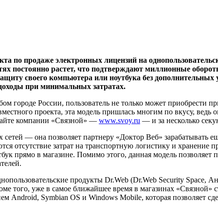
кта по продаже электронных лицензий на однопользовательс
тях постоянно растет, что подтверждают миллионные оборот
ащиту своего компьютера или ноутбука без дополнительных 
доходы при минимальных затратах.
юбом городе России, пользователь не только может приобрести п
естного проекта, эта модель пришлась многим по вкусу, ведь он
сайте компании «Связной» —
www.svoy.ru
— и за несколько секу
ых сетей — она позволяет партнеру «Доктор Веб» зарабатывать 
тся отсутствие затрат на транспортную логистику и хранение п
бук прямо в магазине. Помимо этого, данная модель позволяет 
телей.
опользовательские продукты Dr.Web (Dr.Web Security Space, А
роме того, уже в самое ближайшее время в магазинах «Связной» 
м Android, Symbian OS и Windows Mobile, которая позволяет сд