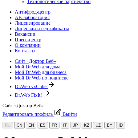
Технологическое партнерство
Антифрод-центр
АВ-лаборатория
Лицензирование
Лицензии и сертификаты
Вакансии
Пресс-центр
О компании
Контакты
Сайт «Доктор Веб»
Мой Dr.Web для дома
Мой Dr.Web для бизнеса
Мой Dr.Web по подписке
Dr.Web vxCube
Dr.Web FixIt!
Сайт «Доктор Веб»
Редактировать профиль
Выйти
RU
CN
EN
ES
FR
IT
JP
KZ
UZ
BY
ID