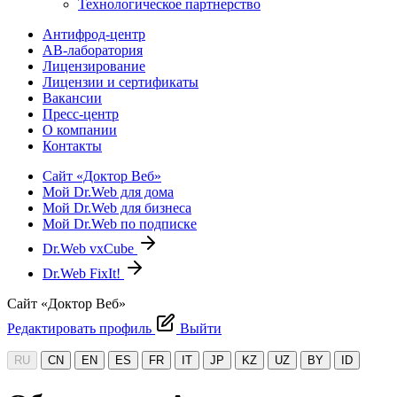
Технологическое партнерство
Антифрод-центр
АВ-лаборатория
Лицензирование
Лицензии и сертификаты
Вакансии
Пресс-центр
О компании
Контакты
Сайт «Доктор Веб»
Мой Dr.Web для дома
Мой Dr.Web для бизнеса
Мой Dr.Web по подписке
Dr.Web vxCube
Dr.Web FixIt!
Сайт «Доктор Веб»
Редактировать профиль
Выйти
RU
CN
EN
ES
FR
IT
JP
KZ
UZ
BY
ID