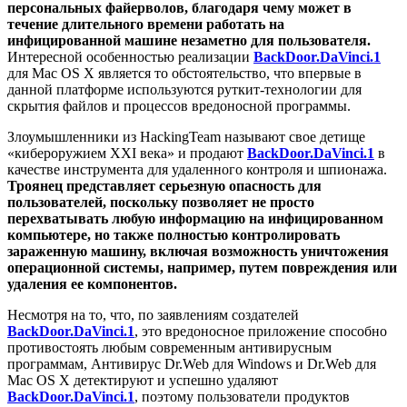
персональных файерволов, благодаря чему может в
течение длительного времени работать на
инфицированной машине незаметно для пользователя.
Интересной особенностью реализации
BackDoor.DaVinci.1
для Mac OS X является то обстоятельство, что впервые в
данной платформе используются руткит-технологии для
скрытия файлов и процессов вредоносной программы.
Злоумышленники из HackingTeam называют свое детище
«кибероружием XXI века» и продают
BackDoor.DaVinci.1
в
качестве инструмента для удаленного контроля и шпионажа.
Троянец представляет серьезную опасность для
пользователей, поскольку позволяет не просто
перехватывать любую информацию на инфицированном
компьютере, но также полностью контролировать
зараженную машину, включая возможность уничтожения
операционной системы, например, путем повреждения или
удаления ее компонентов.
Несмотря на то, что, по заявлениям создателей
BackDoor.DaVinci.1
, это вредоносное приложение способно
противостоять любым современным антивирусным
программам, Антивирус Dr.Web для Windows и Dr.Web для
Mac OS X детектируют и успешно удаляют
BackDoor.DaVinci.1
, поэтому пользователи продуктов