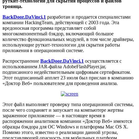
руткит-технологии для скрытия процессов и файлов
троянца.
BackDoor.DaVinci.1
разработан и продается специалистами
компании HackingTeam, действующей с 2003 года. Эта
вредоносная программа представляет собой
многокомпонентный бэкдор, включающий большое
количество функциональных модулей, в том числе драйверы,
использующие руткит-технологии для скрытия работы
приложения в операционной системе.
Распространение
BackDoor.DaVinci.1
осуществляется с
использованием JAR-файла AdobeFlashPlayer.jar,
подписанного недействительным цифровым сертификатом.
Этот подписанный апплет 23 июля был прислан в компанию
«Доктор Веб» пользователем для проведения анализа.
Этот файл выполняет проверку типа операционной системы,
после чего сохраняет и запускает на компьютере жертвы
зараженное приложение — в настоящее время в
распоряжении аналитиков компании «Доктор Веб» имеются
образцы бэкдора для ОС Windows и платформы Mac OS X.
Помимо этого, известно о реализации данной угрозы,
представляющей опасность для мобильных платформ.