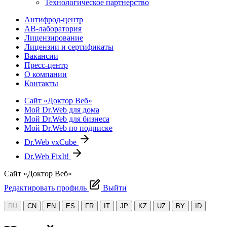
Технологическое партнерство
Антифрод-центр
АВ-лаборатория
Лицензирование
Лицензии и сертификаты
Вакансии
Пресс-центр
О компании
Контакты
Сайт «Доктор Веб»
Мой Dr.Web для дома
Мой Dr.Web для бизнеса
Мой Dr.Web по подписке
Dr.Web vxCube
Dr.Web FixIt!
Сайт «Доктор Веб»
Редактировать профиль
Выйти
RU
CN
EN
ES
FR
IT
JP
KZ
UZ
BY
ID