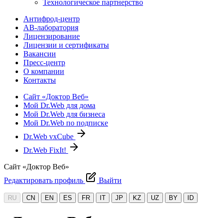
Технологическое партнерство
Антифрод-центр
АВ-лаборатория
Лицензирование
Лицензии и сертификаты
Вакансии
Пресс-центр
О компании
Контакты
Сайт «Доктор Веб»
Мой Dr.Web для дома
Мой Dr.Web для бизнеса
Мой Dr.Web по подписке
Dr.Web vxCube
Dr.Web FixIt!
Сайт «Доктор Веб»
Редактировать профиль
Выйти
RU
CN
EN
ES
FR
IT
JP
KZ
UZ
BY
ID