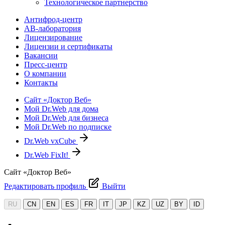
Технологическое партнерство
Антифрод-центр
АВ-лаборатория
Лицензирование
Лицензии и сертификаты
Вакансии
Пресс-центр
О компании
Контакты
Сайт «Доктор Веб»
Мой Dr.Web для дома
Мой Dr.Web для бизнеса
Мой Dr.Web по подписке
Dr.Web vxCube
Dr.Web FixIt!
Сайт «Доктор Веб»
Редактировать профиль
Выйти
RU
CN
EN
ES
FR
IT
JP
KZ
UZ
BY
ID