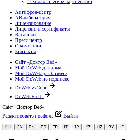
Технологическое партнерство
Антифрод-центр
АВ-лаборатория
Лицензирование
Лицензии и сертификаты
Вакансии
Пресс-центр
О компании
Контакты
Сайт «Доктор Веб»
Мой Dr.Web для дома
Мой Dr.Web для бизнеса
Мой Dr.Web по подписке
Dr.Web vxCube
Dr.Web FixIt!
Сайт «Доктор Веб»
Редактировать профиль
Выйти
RU
CN
EN
ES
FR
IT
JP
KZ
UZ
BY
ID