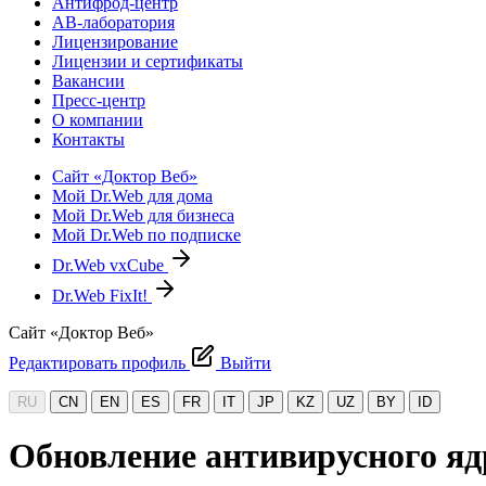
Антифрод-центр
АВ-лаборатория
Лицензирование
Лицензии и сертификаты
Вакансии
Пресс-центр
О компании
Контакты
Сайт «Доктор Веб»
Мой Dr.Web для дома
Мой Dr.Web для бизнеса
Мой Dr.Web по подписке
Dr.Web vxCube
Dr.Web FixIt!
Сайт «Доктор Веб»
Редактировать профиль
Выйти
RU
CN
EN
ES
FR
IT
JP
KZ
UZ
BY
ID
Обновление антивирусного ядр