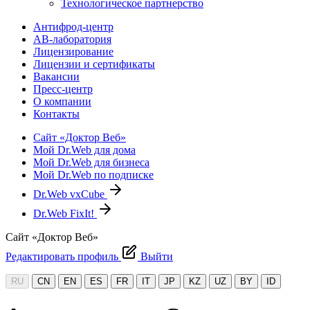
Технологическое партнерство
Антифрод-центр
АВ-лаборатория
Лицензирование
Лицензии и сертификаты
Вакансии
Пресс-центр
О компании
Контакты
Сайт «Доктор Веб»
Мой Dr.Web для дома
Мой Dr.Web для бизнеса
Мой Dr.Web по подписке
Dr.Web vxCube
Dr.Web FixIt!
Сайт «Доктор Веб»
Редактировать профиль
Выйти
RU
CN
EN
ES
FR
IT
JP
KZ
UZ
BY
ID