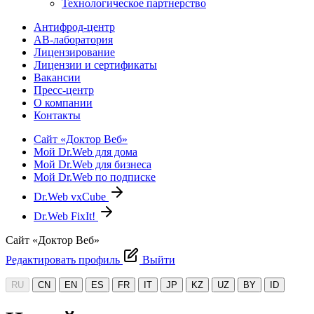
Технологическое партнерство
Антифрод-центр
АВ-лаборатория
Лицензирование
Лицензии и сертификаты
Вакансии
Пресс-центр
О компании
Контакты
Сайт «Доктор Веб»
Мой Dr.Web для дома
Мой Dr.Web для бизнеса
Мой Dr.Web по подписке
Dr.Web vxCube
Dr.Web FixIt!
Сайт «Доктор Веб»
Редактировать профиль
Выйти
RU
CN
EN
ES
FR
IT
JP
KZ
UZ
BY
ID