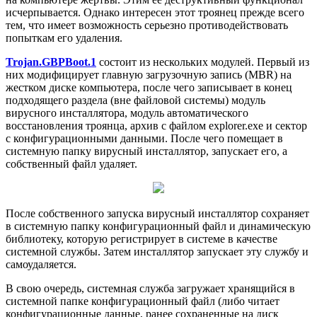
исчерпывается. Однако интересен этот троянец прежде всего
тем, что имеет возможность серьезно противодействовать
попыткам его удаления.
Trojan.GBPBoot.1
состоит из нескольких модулей. Первый из
них модифицирует главную загрузочную запись (MBR) на
жестком диске компьютера, после чего записывает в конец
подходящего раздела (вне файловой системы) модуль
вирусного инсталлятора, модуль автоматического
восстановления троянца, архив с файлом explorer.exe и сектор
с конфигурационными данными. После чего помещает в
системную папку вирусный инсталлятор, запускает его, а
собственный файл удаляет.
После собственного запуска вирусный инсталлятор сохраняет
в системную папку конфигурационный файл и динамическую
библиотеку, которую регистрирует в системе в качестве
системной службы. Затем инсталлятор запускает эту службу и
самоудаляется.
В свою очередь, системная служба загружает хранящийся в
системной папке конфигурационный файл (либо читает
конфигурационные данные, ранее сохраненные на диск