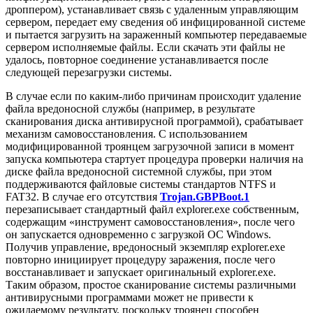
дроппером), устанавливает связь с удаленным управляющим
сервером, передает ему сведения об инфицированной системе
и пытается загрузить на зараженный компьютер передаваемые
сервером исполняемые файлы. Если скачать эти файлы не
удалось, повторное соединение устанавливается после
следующей перезагрузки системы.
В случае если по каким-либо причинам происходит удаление
файла вредоносной службы (например, в результате
сканирования диска антивирусной программой), срабатывает
механизм самовосстановления. С использованием
модифицированной троянцем загрузочной записи в момент
запуска компьютера стартует процедура проверки наличия на
диске файла вредоносной системной службы, при этом
поддерживаются файловые системы стандартов NTFS и
FAT32. В случае его отсутствия
Trojan.GBPBoot.1
перезаписывает стандартный файл explorer.exe собственным,
содержащим «инструмент самовосстановления», после чего
он запускается одновременно с загрузкой ОС Windows.
Получив управление, вредоносный экземпляр explorer.exe
повторно инициирует процедуру заражения, после чего
восстанавливает и запускает оригинальный explorer.exe.
Таким образом, простое сканирование системы различными
антивирусными программами может не привести к
ожидаемому результату, поскольку троянец способен